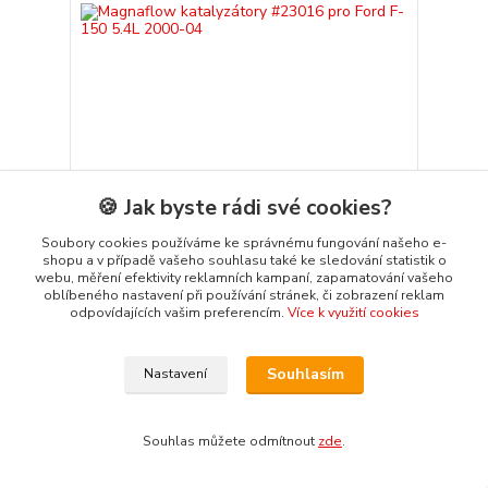
Magnaflow katalyzátory #23016 pro Ford F-150
🍪 Jak byste rádi své cookies?
5.4L 2000-04
Tento katalyzátor pro přímou montáž je navržen tak,
Soubory cookies používáme ke správnému fungování našeho e-
aby pasoval na vozy Ford F-150 Heritage 5.4L z
shopu a v případě vašeho souhlasu také ke sledování statistik o
roku 2004 a Ford F-150 5.4L z let 2000-2003
webu, měření efektivity reklamních kampaní, zapamatování vašeho
oblíbeného nastavení při používání stránek, či zobrazení reklam
34 959,00 Kč
Není skladem
/
ks
odpovídajících vašim preferencím.
Více k využití cookies
Přidat do košíku
Souhlasím
Nastavení
strana
z 1
Souhlas můžete odmítnout
zde
.