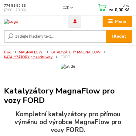
0
ks
774 51 50 88
CZK
za
0,00 Kč
(7:00 - 20:00)
Menu
Hledat
Úvod
MAGNAFLOW
KATALYZÁTORY MAGNAFLOW
KATALYZÁTORY pro určité vozy
FORD
Katalyzátory MagnaFlow pro
vozy FORD
Kompletní
katalyzátory pro přímou
výměnu
od výrobce MagnaFlow pro
vozy
FORD
.