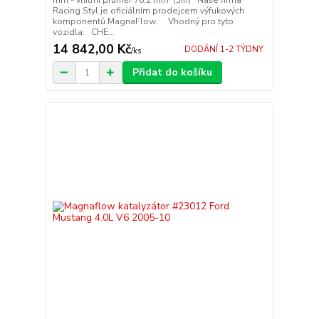
mm - vnitřní průměr 76,2 mm (3in) Naše firma
Racing Styl je oficiálním prodejcem výfukových
komponentů MagnaFlow. Vhodný pro tyto
vozidla: CHE...
14 842,00 Kč
DODÁNÍ 1-2 TÝDNY
/
ks
Přidat do košíku