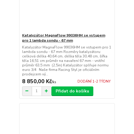
Katalyzátor MagnaFlow 99036HM se vstupem
pro 1 lambda sondu - 67 mm
Katalyzátor MagnaFlow 99036HM se vstupem pro 1
lambda sondu - 67 mm Rozměry katalyzátoru:
celková délka 40,64 cm, délka těla 30,48 cm, šířka
těla 16,51 cm průměr na navaření 67 mm - vnitřní
průměr 63,5 mm (2,5in) Katalyzátor splňuje normu
euro 3/4 Naše firma Racing Styl je oficiálním
prodejcem vý...
8 850,00 Kč
DODÁNÍ 1-2 TÝDNY
/
ks
Přidat do košíku