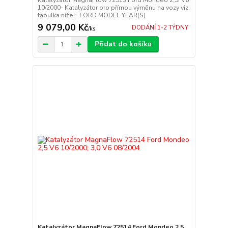
Katalyzátor MagnaFlow 72513 Ford Mondeo 2,5i V6
10/2000- Katalyzátor pro přímou výměnu na vozy viz.
tabulka níže: FORD MODEL YEAR(S)
9 079,00 Kč
DODÁNÍ 1-2 TÝDNY
/
ks
Přidat do košíku
Katalyzátor MagnaFlow 72514 Ford Mondeo 2,5