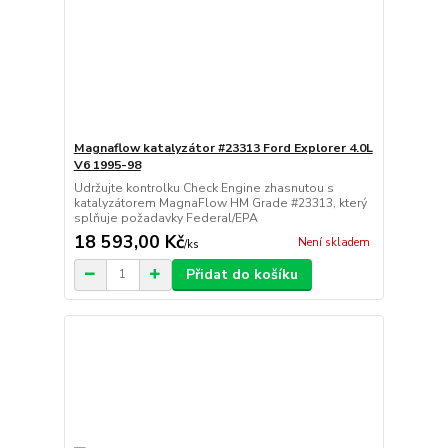
Magnaflow katalyzátor #23313 Ford Explorer 4.0L
V6 1995-98
Udržujte kontrolku Check Engine zhasnutou s
katalyzátorem MagnaFlow HM Grade #23313, který
splňuje požadavky Federal/EPA
18 593,00 Kč
Není skladem
/
ks
Přidat do košíku