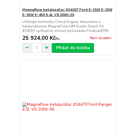
Magnaflow katalyzátor #24307 Ford E-150/ E-250/
E-350/ E-450 5.4L V8 2000-03
Udržujte kontrolku Check Engine zhasnutou s
katalyzátorem MagnaFlow HM Grade Direct-Fit
#24307 splňujícím emisní požadavky Federal/EPA
25 924,00 Kč
Není skladem
/
ks
Přidat do košíku