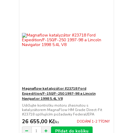
Magnaflow katalyzátor #23718 Ford
Expedition/F-150/F-250 1997-98 a Lincoln
Navigator 1998 5.4L V8
Udržujte kontrolku motoru zhasnutou s
katalyzátorem MagnaFlow HM Grade Direct-Fit
#23718 splňujícím požadavky Federal/EPA
26 655,00 Kč
DODÁNÍ 1-2 TÝDNY
/
ks
Přidat do košíku