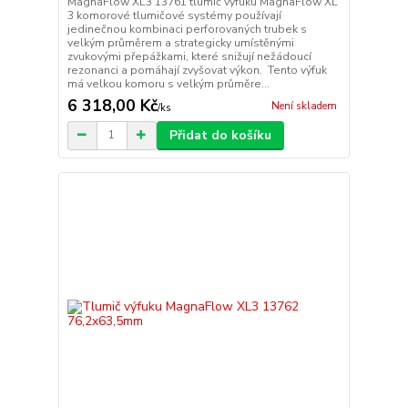
MagnaFlow XL3 13761 tlumič výfuku MagnaFlow XL
3 komorové tlumičové systémy používají
jedinečnou kombinaci perforovaných trubek s
velkým průměrem a strategicky umístěnými
zvukovými přepážkami, které snižují nežádoucí
rezonanci a pomáhají zvyšovat výkon. Tento výfuk
má velkou komoru s velkým průměre...
6 318,00 Kč
Není skladem
/
ks
Přidat do košíku