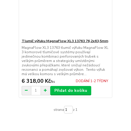
Tlumič výfuku MagnaFlow XL3 13763 76,2x63,5mm
MagnaFlow XL3 13763 tlumič výfuku MagnaFlow XL
3 komorové tlumičové systémy používají
jedinečnou kombinaci perforovaných trubek s
velkým průměrem a strategicky umístěnými
zvukovými přepážkami, které snižují nežádoucí
rezonanci a pomáhají zvyšovat výkon. Tento výfuk
má velkou komoru s velkým průměre...
6 318,00 Kč
DODÁNÍ 1-2 TÝDNY
/
ks
Přidat do košíku
strana
z 1