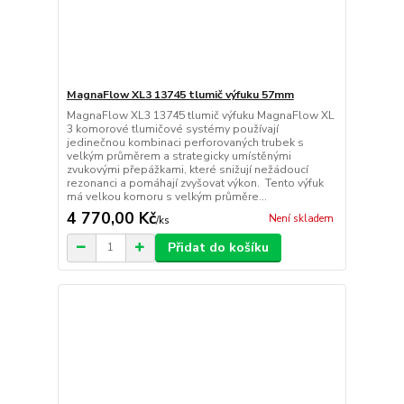
MagnaFlow XL3 13745 tlumič výfuku 57mm
MagnaFlow XL3 13745 tlumič výfuku MagnaFlow XL
3 komorové tlumičové systémy používají
jedinečnou kombinaci perforovaných trubek s
velkým průměrem a strategicky umístěnými
zvukovými přepážkami, které snižují nežádoucí
rezonanci a pomáhají zvyšovat výkon. Tento výfuk
má velkou komoru s velkým průměre...
4 770,00 Kč
Není skladem
/
ks
Přidat do košíku