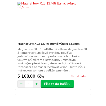
MagnaFlow XL3 13746 tlumič výfuku 63,5mm
MagnaFlow XL3 13746 tlumič výfuku MagnaFlow XL
3 komorové tlumičové systémy používají
jedinečnou kombinaci perforovaných trubek s
velkým průměrem a strategicky umístěnými
zvukovými přepážkami, které snižují nežádoucí
rezonanci a pomáhají zvyšovat výkon. Tento výfuk
má velkou komoru s velkým průměre...
5 168,00 Kč
Není skladem
/
ks
Přidat do košíku