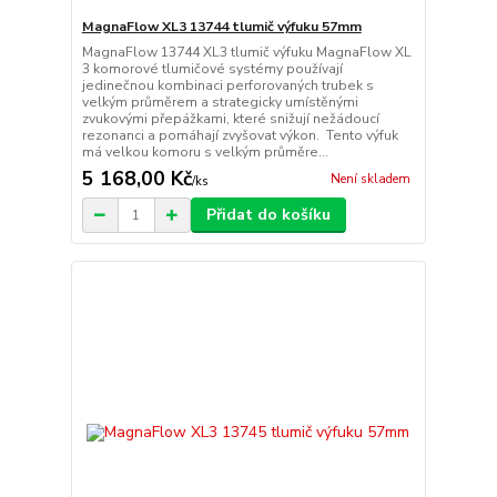
MagnaFlow XL3 13744 tlumič výfuku 57mm
MagnaFlow 13744 XL3 tlumič výfuku MagnaFlow XL
3 komorové tlumičové systémy používají
jedinečnou kombinaci perforovaných trubek s
velkým průměrem a strategicky umístěnými
zvukovými přepážkami, které snižují nežádoucí
rezonanci a pomáhají zvyšovat výkon. Tento výfuk
má velkou komoru s velkým průměre...
5 168,00 Kč
Není skladem
/
ks
Přidat do košíku