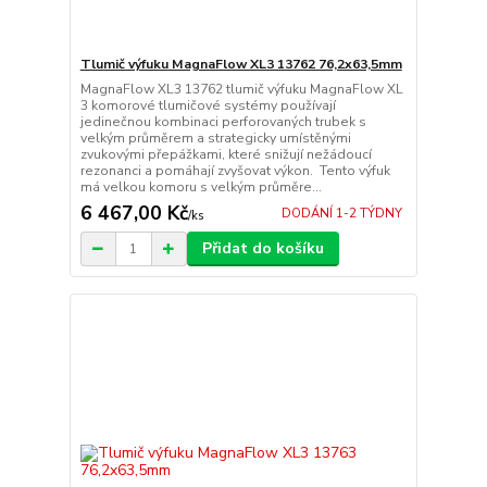
Tlumič výfuku MagnaFlow XL3 13762 76,2x63,5mm
MagnaFlow XL3 13762 tlumič výfuku MagnaFlow XL
3 komorové tlumičové systémy používají
jedinečnou kombinaci perforovaných trubek s
velkým průměrem a strategicky umístěnými
zvukovými přepážkami, které snižují nežádoucí
rezonanci a pomáhají zvyšovat výkon. Tento výfuk
má velkou komoru s velkým průměre...
6 467,00 Kč
DODÁNÍ 1-2 TÝDNY
/
ks
Přidat do košíku