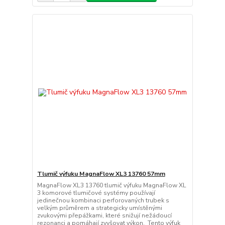
Tlumič výfuku MagnaFlow XL3 13760 57mm
MagnaFlow XL3 13760 tlumič výfuku MagnaFlow XL
3 komorové tlumičové systémy používají
jedinečnou kombinaci perforovaných trubek s
velkým průměrem a strategicky umístěnými
zvukovými přepážkami, které snižují nežádoucí
rezonanci a pomáhají zvyšovat výkon. Tento výfuk