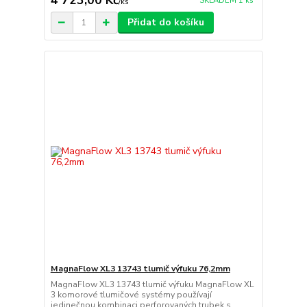
4 723,00 Kč
SKLADEM 1 ks
/
ks
Přidat do košíku
MagnaFlow XL3 13743 tlumič výfuku 76,2mm
MagnaFlow XL3 13743 tlumič výfuku MagnaFlow XL
3 komorové tlumičové systémy používají
jedinečnou kombinaci perforovaných trubek s