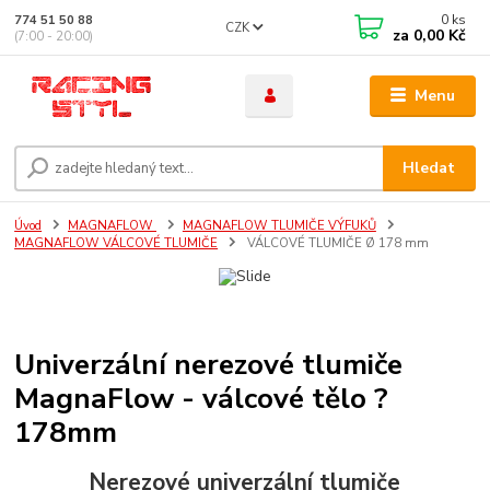
0
ks
774 51 50 88
CZK
za
0,00 Kč
(7:00 - 20:00)
Menu
Hledat
Úvod
MAGNAFLOW
MAGNAFLOW TLUMIČE VÝFUKŮ
MAGNAFLOW VÁLCOVÉ TLUMIČE
VÁLCOVÉ TLUMIČE Ø 178 mm
Univerzální nerezové tlumiče
MagnaFlow - válcové tělo ?
178mm
Nerezové univerzální tlumiče