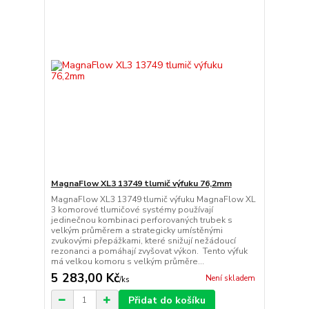
MagnaFlow XL3 13749 tlumič výfuku 76,2mm
MagnaFlow XL3 13749 tlumič výfuku MagnaFlow XL
3 komorové tlumičové systémy používají
jedinečnou kombinaci perforovaných trubek s
velkým průměrem a strategicky umístěnými
zvukovými přepážkami, které snižují nežádoucí
rezonanci a pomáhají zvyšovat výkon. Tento výfuk
má velkou komoru s velkým průměre...
5 283,00 Kč
Není skladem
/
ks
Přidat do košíku