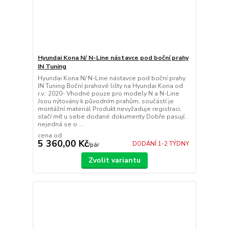
Hyundai Kona N/ N-Line nástavce pod boční prahy
IN Tuning
Hyundai Kona N/ N-Line nástavce pod boční prahy
IN Tuning Boční prahové lišty na Hyundai Kona od
r.v.: 2020- Vhodné pouze pro modely N a N-Line
Jsou nýtovány k původním prahům, součástí je
montážní materiál Produkt nevyžaduje registraci,
stačí mít u sebe dodané dokumenty Dobře pasují,
nejedná se o ...
cena od
5 360,00 Kč
DODÁNÍ 1-2 TÝDNY
/
pár
Zvolit variantu