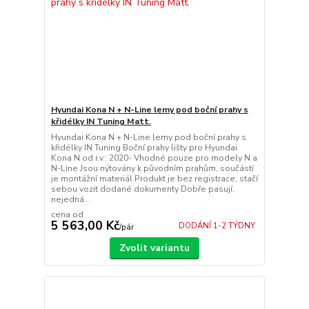
Hyundai Kona N + N-Line lemy pod boční prahy s
křidélky IN Tuning Matt.
Hyundai Kona N + N-Line lemy pod boční prahy s
křidélky IN Tuning Boční prahy lišty pro Hyundai
Kona N od r.v.: 2020- Vhodné pouze pro modely N a
N-Line Jsou nýtovány k původním prahům, součástí
je montážní materiál Produkt je bez registrace, stačí
sebou vozit dodané dokumenty Dobře pasují,
nejedná...
cena od
5 563,00 Kč
DODÁNÍ 1-2 TÝDNY
/
pár
Zvolit variantu