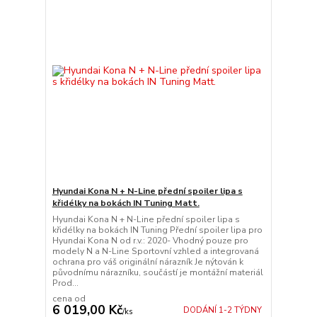
Hyundai Kona N + N-Line přední spoiler lipa s
křidélky na bokách IN Tuning Matt.
Hyundai Kona N + N-Line přední spoiler lipa s
křidélky na bokách IN Tuning Přední spoiler lipa pro
Hyundai Kona N od r.v.: 2020- Vhodný pouze pro
modely N a N-Line Sportovní vzhled a integrovaná
ochrana pro váš originální nárazník Je nýtován k
původnímu nárazníku, součástí je montážní materiál
Prod...
cena od
6 019,00 Kč
DODÁNÍ 1-2 TÝDNY
/
ks