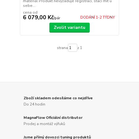
materiál Produkt nevyžaduje registraci, stačí mít u
sebe...
cena od
6 079,00 Kč
DODÁNÍ 1-2 TÝDNY
/
pár
Zvolit variantu
strana
z 1
Zboží skladem odesíláme co nejdříve
Do 24 hodin
MagnaFlow Oficiální distributor
Prodej a montáž výfuků
Jsme přímý dovozci tuning produktů