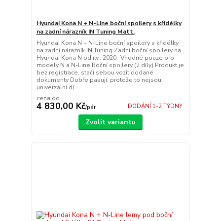
Hyundai Kona N + N-Line boční spoilery s křidélky
na zadní nárazník IN Tuning Matt.
Hyundai Kona N + N-Line boční spoilery s křidélky
na zadní nárazník IN Tuning Zadní boční spoilery na
Hyundai Kona N od r.v.: 2020- Vhodné pouze pro
modely N a N-Line Boční spoilery (2 díly) Produkt je
bez registrace, stačí sebou vozit dodané
dokumenty Dobře pasují, protože to nejsou
univerzální dí...
cena od
4 830,00 Kč
DODÁNÍ 1-2 TÝDNY
/
pár
Zvolit variantu