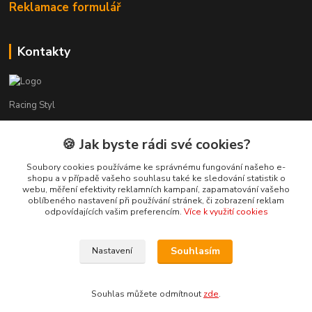
Reklamace formulář
Kontakty
Racing Styl
Karel Muláček
🍪 Jak byste rádi své cookies?
774 51 50 88
(7:00 - 20:00)
Soubory cookies používáme ke správnému fungování našeho e-
shopu a v případě vašeho souhlasu také ke sledování statistik o
webu, měření efektivity reklamních kampaní, zapamatování vašeho
shop@racingstyl.com
oblíbeného nastavení při používání stránek, či zobrazení reklam
odpovídajících vašim preferencím.
Více k využití cookies
Souhlasím
Nastavení
© Copyright 2013-2026 Racing Styl Performance
Souhlas můžete odmítnout
zde
.
Vytvořeno na
Eshop-rychle.cz