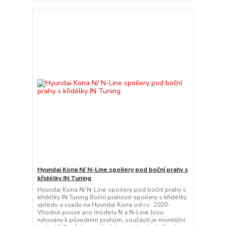
Hyundai Kona N/ N-Line spoilery pod boční prahy s
křidélky IN Tuning
Hyundai Kona N/ N-Line spoilery pod boční prahy s
křidélky IN Tuning Boční prahové spoilery s křidélky
vpředu a vzadu na Hyundai Kona od r.v.: 2020-
Vhodné pouze pro modely N a N-Line Jsou
nýtovány k původním prahům, součástí je montážní