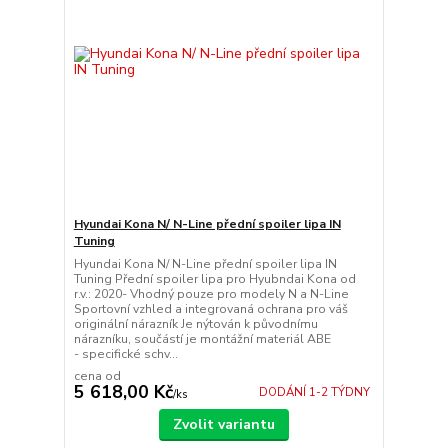
Hyundai Kona N/ N-Line přední spoiler lipa IN
Tuning
Hyundai Kona N/ N-Line přední spoiler lipa IN
Tuning Přední spoiler lipa pro Hyubndai Kona od
r.v.: 2020- Vhodný pouze pro modely N a N-Line
Sportovní vzhled a integrovaná ochrana pro váš
originální nárazník Je nýtován k původnímu
nárazníku, součástí je montážní materiál ABE
- specifické schv...
cena od
5 618,00 Kč
DODÁNÍ 1-2 TÝDNY
/
ks
Zvolit variantu