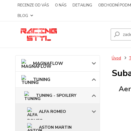
RECENZE OD VÁS
O NÁS
DETAILING
OBCHODNÍ PODM
BLOG
Úvod
MAGNAFLOW
Suba
TUNING
Aer
TUNING - SPOILERY
ALFA ROMEO
ASTON MARTIN