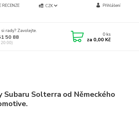
E RECENZE
Přihlášení
CZK
 si rady? Zavolejte.
0
ks
51 50 88
za
0,00 Kč
 20:00)
zy Subaru Solterra od Německého
motive.