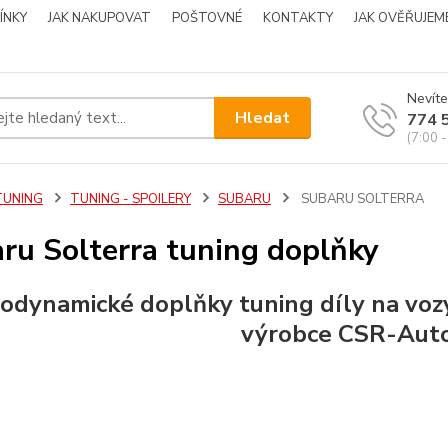
ÍNKY
JAK NAKUPOVAT
POŠTOVNÉ
KONTAKTY
JAK OVĚŘUJEM
Nevíte
Hledat
774 
(7:00 -
TUNING
TUNING - SPOILERY
SUBARU
SUBARU SOLTERRA
ru Solterra tuning doplňky
odynamické doplňky tuning díly na vo
výrobce CSR-Auto