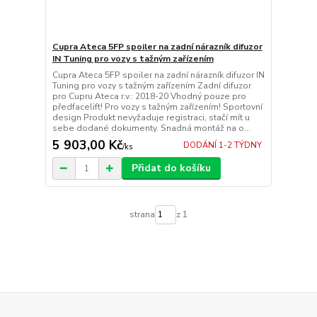
Cupra Ateca 5FP spoiler na zadní nárazník difuzor
IN Tuning pro vozy s tažným zařízením
Cupra Ateca 5FP spoiler na zadní nárazník difuzor IN
Tuning pro vozy s tažným zařízením Zadní difuzor
pro Cupru Ateca r.v.: 2018-20 Vhodný pouze pro
předfacelift! Pro vozy s tažným zařízením! Sportovní
design Produkt nevyžaduje registraci, stačí mít u
sebe dodané dokumenty. Snadná montáž na o...
5 903,00 Kč
DODÁNÍ 1-2 TÝDNY
/
ks
Přidat do košíku
strana
z 1