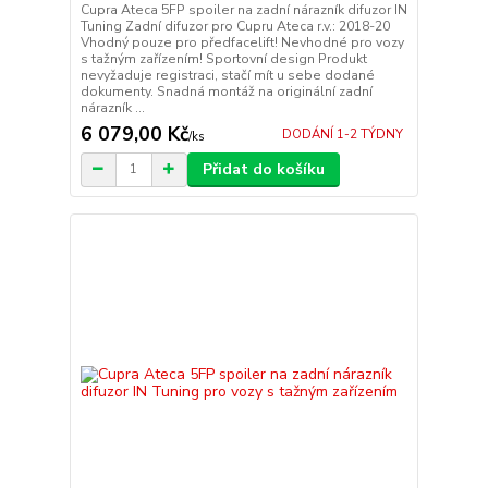
Cupra Ateca 5FP spoiler na zadní nárazník difuzor IN
Tuning Zadní difuzor pro Cupru Ateca r.v.: 2018-20
Vhodný pouze pro předfacelift! Nevhodné pro vozy
s tažným zařízením! Sportovní design Produkt
nevyžaduje registraci, stačí mít u sebe dodané
dokumenty. Snadná montáž na originální zadní
nárazník ...
6 079,00 Kč
DODÁNÍ 1-2 TÝDNY
/
ks
Přidat do košíku