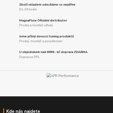
Zboží skladem odesíláme co nejdříve
Do 24 hodin
MagnaFlow Oficiální distributor
Prodej a montáž výfuků
Jsme přímý dovozci tuning produktů
Prodej, montáž a poradenství
U objednávek nad 6999,- kč doprava ZDARMA
Dopravce PPL
Kde nás najdete