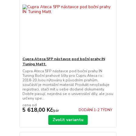
Cupra Ateca 5FP nástavce pod boční prahy IN
Tuning Matt.
Cupra Ateca 5FP nástavce pod boční prahy IN
Tuning Boční prahové lišty pro Cupru Ateca r.v.:
2018-20 Jsou nýtovány k původním prahům,
součástí je montážní materiál Produkt nevyžaduje
registraci, stačí mít u sebe dodané dokumenty.
Dobře pasují, nejedná se o univerzální díly, ale jsou
určeny spe...
cena od
5 618,00 Kč
DODÁNÍ 1-2 TÝDNY
/
pár
Zvolit variantu