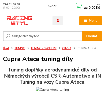
0
ks
774 51 50 88
CZK
za
0,00 Kč
(7:00 - 20:00)
Menu
Hledat
Úvod
TUNING
TUNING - SPOILERY
CUPRA
CUPRA ATECA
Cupra Ateca tuning díly
Tuning doplňky aerodynamické díly od
Německých výrobců CSR-Automotive a IN
Tuning na vozy Cupra Ateca.