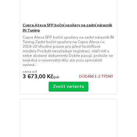
Cupra Ateca 5FP boční spoilery na zadní nárazník
IN Tuning
Cupra Ateca 5FP boční spoilery na zadní nárazník IN
Tuning Zadní boční spoilery na Cupru Ateca r.v.:
2018-20 Vhodné pouze pro před faceliftové
modely Produkt nevyžaduje registraci, stačí mít u
sebe dodané dokumenty Dobře pasují, protože se
nejedná o univerzální díly, ale jsou speciálně
vyvinut...
cena od
3 673,00 Kč
DODÁNÍ 1-2 TÝDNY
/
pár
Zvolit variantu