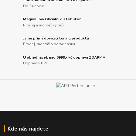
Zboží skladem odesíláme co nejdříve
Do 24 hodin
MagnaFlow Oficiální distributor
Prodej a montáž výfuků
Jsme přímý dovozci tuning produktů
Prodej, montáž a poradenství
U objednávek nad 6999,- kč doprava ZDARMA
Dopravce PPL
Kde nás najdete