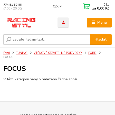
0
ks
774 51 50 88
CZK
za
0,00 Kč
(7:00 - 20:00)
Menu
Hledat
Úvod
TUNING
VÝŠKOVĚ STAVITELNÉ PODVOZKY
FORD
FOCUS
FOCUS
V této kategorii nebylo nalezeno žádné zboží.