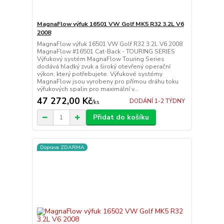
MagnaFlow výfuk 16501 VW Golf MK5 R32 3.2L V6
2008
MagnaFlow výfuk 16501 VW Golf R32 3.2L V6 2008
MagnaFlow #16501 Cat-Back - TOURING SERIES
Výfukový systém MagnaFlow Touring Series
dodává hladký zvuk a široký otevřený operační
výkon, který potřebujete. Výfukové systémy
MagnaFlow jsou vyrobeny pro přímou dráhu toku
výfukových spalin pro maximální v...
47 272,00 Kč
DODÁNÍ 1-2 TÝDNY
/
ks
Přidat do košíku
Doprava ZDARMA