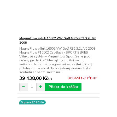
MagnaFlow výfuk 16502 VW Golf MK5 R32 3.2L V6
2008
MagnaFlow výfuk 16502 VW Golf R32 3.2L V6 2008
MagnaFlow #16502 Cat-Back - SPORT SERIES
Výfukové systémy MagnaFlow Sport Serie jsou
určeny pro ty, kteří hledají maximální výkon,
sníženou hmotnost a agresivní zvuk výfuku, který
přitahuje pozornost. Tyto systémy nemusí být v
souladu se všemi místními...
39 438,00 Kč
DODÁNÍ 1-2 TÝDNY
/
ks
Přidat do košíku
Doprava ZDARMA