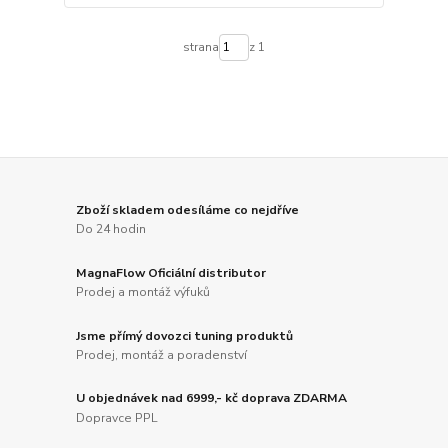
strana
z 1
Zboží skladem odesíláme co nejdříve
Do 24 hodin
MagnaFlow Oficiální distributor
Prodej a montáž výfuků
Jsme přímý dovozci tuning produktů
Prodej, montáž a poradenství
U objednávek nad 6999,- kč doprava ZDARMA
Dopravce PPL