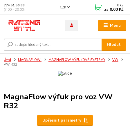
0
ks
774 51 50 88
CZK
za
0,00 Kč
(7:00 - 20:00)
Menu
Hledat
Úvod
MAGNAFLOW
MAGNAFLOW VÝFUKOVÉ SYSTEMY
VW
VW R32
MagnaFlow výfuk pro voz VW
R32
Upřesnit parametry