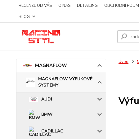
RECENZE OD VÁS
O NÁS
DETAILING
OBCHODNÍ PODM
BLOG
Úvod
MAGNAFLOW
MAGNAFLOW VÝFUKOVÉ
SYSTEMY
Výfu
AUDI
BMW
CADILLAC