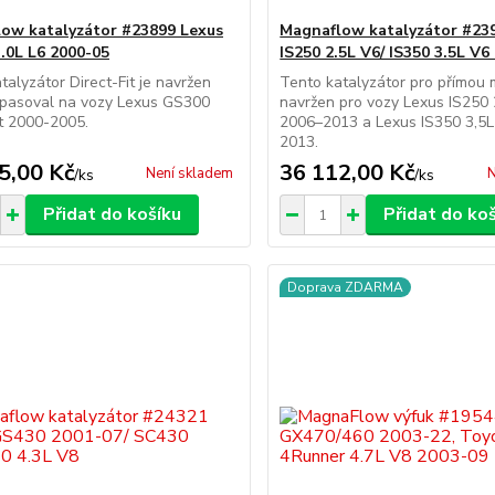
ow katalyzátor #23899 Lexus
Magnaflow katalyzátor #23
.0L L6 2000-05
IS250 2.5L V6/ IS350 3.5L V6
talyzátor Direct-Fit je navržen
Tento katalyzátor pro přímou 
 pasoval na vozy Lexus GS300
navržen pro vozy Lexus IS250 2
et 2000-2005.
2006–2013 a Lexus IS350 3,5L
2013.
5,00 Kč
36 112,00 Kč
Není skladem
N
/
ks
/
ks
Přidat do košíku
Přidat do ko
Doprava ZDARMA