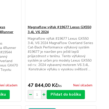
xus
Magnaflow výfuk #19677 Lexus GX550
 4Runner
3.4L V6 2024
Magnaflow výfuk #19677 Lexus GX550
3.4L V6 2024 MagnaFlow Overland Series
us
Cat-Back Performance výfukový systém
ta 4Runner
#19677 je navržen pro ještě lepší
 #19544
průjezdnost v terénu. Tento výfukový
konný
systém je určen pro modely Lexus GX550
Overland
od r.v.: 2024 vybavený motorem V6 3,4L.
Lexus GX470
Konstrukce výfuku s vysokou světlostí ...
 Toyotu
47 844,00 Kč
ení skladem
Není skladem
/
ks
šíku
Přidat do košíku