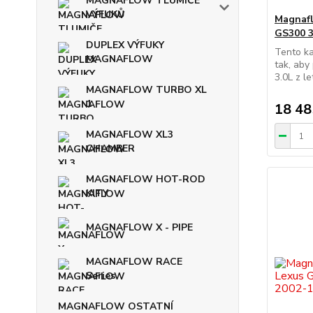
MAGNAFLOW TLUMIČE
VÝFUKŮ
Magnafl
GS300 3
DUPLEX VÝFUKY
Tento ka
MAGNAFLOW
tak, aby
3.0L z l
MAGNAFLOW TURBO XL
1
18 48
MAGNAFLOW XL3
CHAMBER
MAGNAFLOW HOT-ROD
KITY
MAGNAFLOW X - PIPE
MAGNAFLOW RACE
Series
MAGNAFLOW OSTATNÍ