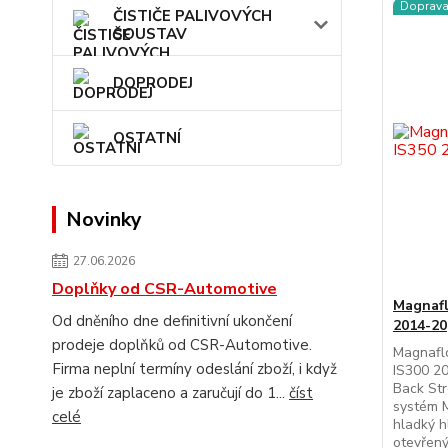
Doprav
ČISTIČE PALIVOVÝCH
SOUSTAV
DOPRODEJ
OSTATNÍ
Novinky
27.06.2026
Doplňky od CSR-Automotive
Magnafl
Od dněního dne definitivní ukončení
2014-20
prodeje doplňků od CSR-Automotive.
Magnafl
Firma neplní termíny odeslání zboží, i když
IS300 2
Back Str
je zboží zaplaceno a zaručují do 1...
číst
systém 
celé
hladký h
otevřený