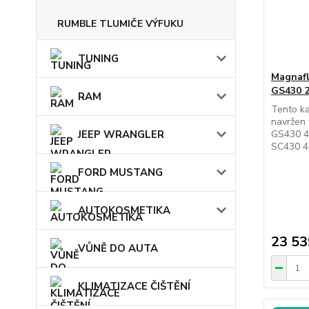
RUMBLE TLUMIČE VÝFUKU
TUNING
Magnafl
GS430 2
RAM
Tento ka
navržen 
JEEP WRANGLER
GS430 4.
SC430 4.
FORD MUSTANG
AUTOKOSMETIKA
23 53
VŮNĚ DO AUTA
KLIMATIZACE ČIŠTĚNÍ