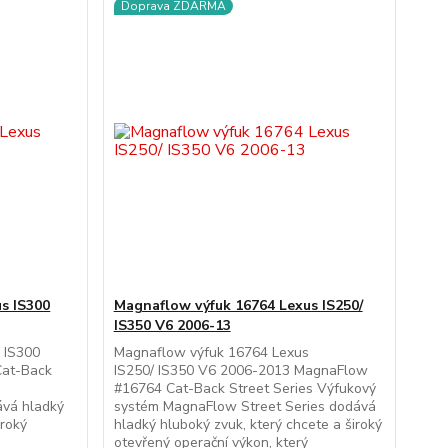
Doprava ZDARMA
s IS300
Magnaflow výfuk 16764 Lexus IS250/
IS350 V6 2006-13
 IS300
Magnaflow výfuk 16764 Lexus
at-Back
IS250/ IS350 V6 2006-2013 MagnaFlow
m
#16764 Cat-Back Street Series Výfukový
ává hladký
systém MagnaFlow Street Series dodává
iroký
hladký hluboký zvuk, který chcete a široký
otevřený operační výkon, který