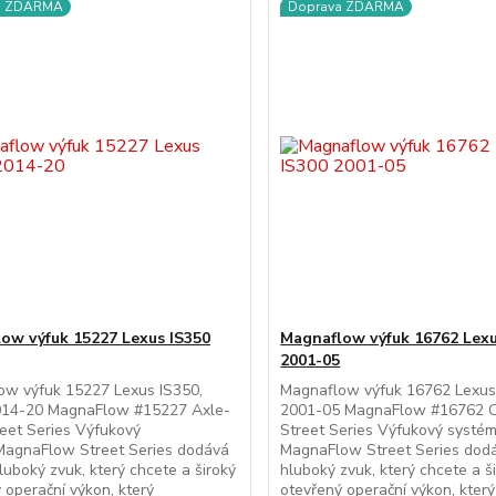
a ZDARMA
Doprava ZDARMA
ow výfuk 15227 Lexus IS350
Magnaflow výfuk 16762 Lexu
2001-05
ow výfuk 15227 Lexus IS350,
Magnaflow výfuk 16762 Lexus
014-20 MagnaFlow #15227 Axle-
2001-05 MagnaFlow #16762 C
eet Series Výfukový
Street Series Výfukový systé
MagnaFlow Street Series dodává
MagnaFlow Street Series dod
luboký zvuk, který chcete a široký
hluboký zvuk, který chcete a š
 operační výkon, který
otevřený operační výkon, který