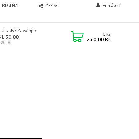
E RECENZE
Přihlášení
CZK
 si rady? Zavolejte.
0
ks
51 50 88
za
0,00 Kč
 20:00)