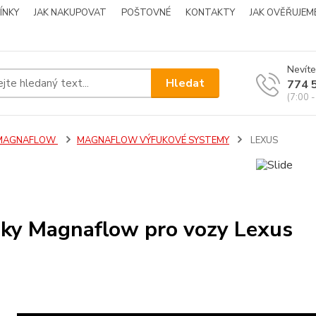
ÍNKY
JAK NAKUPOVAT
POŠTOVNÉ
KONTAKTY
JAK OVĚŘUJEM
Nevíte
Hledat
774 
(7:00 -
MAGNAFLOW
MAGNAFLOW VÝFUKOVÉ SYSTEMY
LEXUS
ky Magnaflow pro vozy Lexus