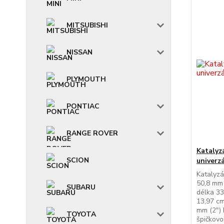
MITSUBISHI
NISSAN
PLYMOUTH
PONTIAC
RANGE ROVER
Katalyz
SCION
univerz
Katalyzá
50,8 mm 
SUBARU
délka 33
13,97 cm
mm (2") 
TOYOTA
špičkovo