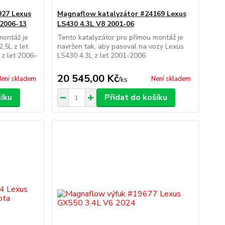
927 Lexus
Magnaflow katalyzátor #24169 Lexus
 2006-13
LS430 4.3L V8 2001-06
montáž je
Tento katalyzátor pro přímou montáž je
,5L z let
navržen tak, aby pasoval na vozy Lexus
 z let 2006–
LS430 4.3L z let 2001-2006
20 545,00 Kč
ení skladem
Není skladem
/
ks
šíku
Přidat do košíku