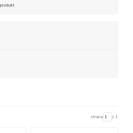
produkt
strana
z 1