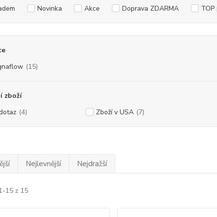
adem
Novinka
Akce
Doprava ZDARMA
TOP 
ce
naflow
(15)
 zboží
dotaz
(4)
Zboží v USA
(7)
jší
Nejlevnější
Nejdražší
1-15 z 15