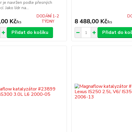
r je navržen podle přesných
í. Jako lídr na...
DODÁNÍ 1-2
DO
,00 Kč
8 488,00 Kč
TÝDNY
/
ks
/
ks
Přidat do košíku
Přidat do ko