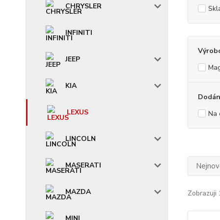
CHRYSLER
Skl
INFINITI
Výrob
JEEP
Mag
KIA
Dodání
LEXUS
Na 
LINCOLN
MASERATI
Nejnově
MAZDA
Zobrazuji 
MINI