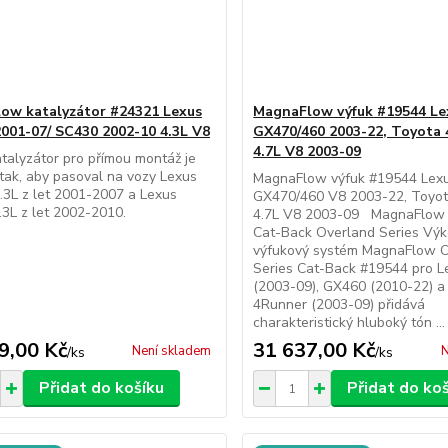
ow katalyzátor #24321 Lexus
MagnaFlow výfuk #19544 Le
001-07/ SC430 2002-10 4.3L V8
GX470/460 2003-22, Toyota
4.7L V8 2003-09
talyzátor pro přímou montáž je
tak, aby pasoval na vozy Lexus
MagnaFlow výfuk #19544 Lex
3L z let 2001-2007 a Lexus
GX470/460 V8 2003-22, Toyo
3L z let 2002-2010.
4.7L V8 2003-09 MagnaFlow
Cat-Back Overland Series Vý
výfukový systém MagnaFlow 
Series Cat-Back #19544 pro 
(2003-09), GX460 (2010-22) a
4Runner (2003-09) přidává
charakteristický hluboký tón ...
9,00 Kč
31 637,00 Kč
Není skladem
N
/
ks
/
ks
Přidat do košíku
Přidat do ko