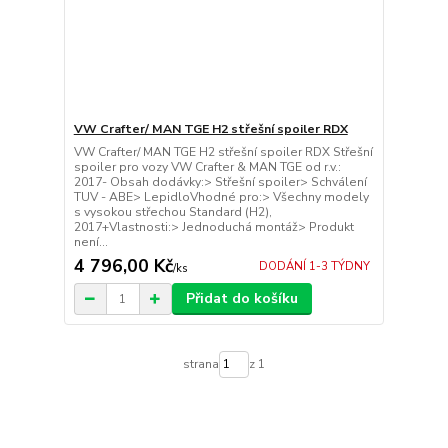
VW Crafter/ MAN TGE H2 střešní spoiler RDX
VW Crafter/ MAN TGE H2 střešní spoiler RDX Střešní
spoiler pro vozy VW Crafter & MAN TGE od r.v.:
2017- Obsah dodávky:> Střešní spoiler> Schválení
TUV - ABE> LepidloVhodné pro:> Všechny modely
s vysokou střechou Standard (H2),
2017+Vlastnosti:> Jednoduchá montáž> Produkt
není...
4 796,00 Kč
DODÁNÍ 1-3 TÝDNY
/
ks
Přidat do košíku
strana
z 1