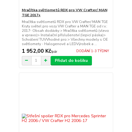
Mračítka světlometů RDX pro VW Crafter/ MAN
TGE 2017+
Mračítka světlometů RDX pro VW Crafter/ MAN TGE
Kryty světel pro vozy VW Crafter a MAN TGE od r.v.:
2017- Obsah dodávky:> Mračítka světlometů (vlevo
a vpravo)> Instalační příslušenství (lepicí páska)>
Schválení TUVVhodné pro:> Všechny modely s OE
světlomety - Halogenové a LEDVýrobek a ...
1 952,00 Kč
DODÁNÍ 1-3 TÝDNY
/
pár
Přidat do košíku