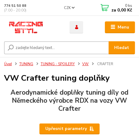
0
ks
774 51 50 88
CZK
za
0,00 Kč
(7:00 - 20:00)
Menu
Hledat
Úvod
TUNING
TUNING - SPOILERY
VW
CRAFTER
VW Crafter tuning doplňky
Aerodynamické doplňky tuning díly od
Německého výrobce RDX na vozy VW
Crafter
Upřesnit parametry