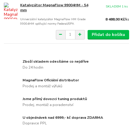
Katalyzátor MagnaFlow 99004HM - 54
SKLADEM 1 ks
mm
Univerzální katalyzátor MagnaFlow HM Grade
8 488,00 Kč
/
ks
99004HM splňující normy Federal/EPA
Přidat do košíku
Zboží skladem odesíláme co nejdříve
Do 24 hodin
MagnaFlow Oficiální distributor
Prodej a montáž výfuků
Jsme přímý dovozci tuning produktů
Prodej, montáž a poradenství
U objednávek nad 6999,- kč doprava ZDARMA
Dopravce PPL