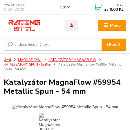
0
ks
774 51 50 88
CZK
za
0,00 Kč
(7:00 - 20:00)
Menu
Hledat
Úvod
MAGNAFLOW
KATALYZÁTORY MAGNAFLOW
KATALYZÁTORY SPUN - krátké
Katalyzátor MagnaFlow #59954 Metallic
Spun - 54 mm
Katalyzátor MagnaFlow #59954
Metallic Spun - 54 mm