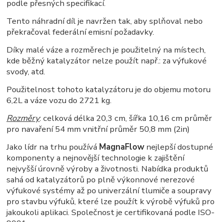
podle přesných specifikací.
Tento náhradní díl je navržen tak, aby splňoval nebo
překračoval federální emisní požadavky.
Díky malé váze a rozměrech je použitelný na místech,
kde běžný katalyzátor nelze použít např.: za výfukové
svody, atd.
Použitelnost tohoto katalyzátoru je do objemu motoru
6,2L a váze vozu do 2721 kg.
Rozměry
: celková délka 20,3 cm, šířka 10,16 cm průměr
pro navaření 54 mm vnitřní průměr 50,8 mm (2in)
Jako lídr na trhu používá
MagnaFlow
nejlepší dostupné
komponenty a nejnovější technologie k zajištění
nejvyšší úrovně výroby a životnosti. Nabídka produktů
sahá od katalyzátorů po plně výkonnové nerezové
výfukové systémy až po univerzální tlumiče a soupravy
pro stavbu výfuků, které lze použít k výrobě výfuků pro
jakoukoli aplikaci. Společnost je certifikovaná podle ISO-