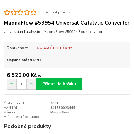
Ohodnotit produkt
MagnaFlow #59954 Universal Catalytic Converter
Univerzální katalyzátor MagnaFlow #59954 Spun
celý popis
Dostupnost
DODÁNÍ 1-3 TÝDNY
Nejsme plátci DPH
6 520,00 Kč
/
ks
Přidat do košíku
Číslo produktu:
2861
EAN kód:
841380023445
Výrobce:
Magnaflow
Hlídat cenu / dostupnost
Podobné produkty