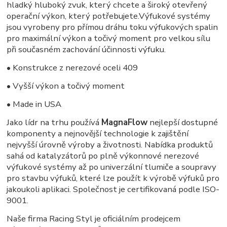
hladký hluboký zvuk, který chcete a široký otevřený
operační výkon, který potřebujete.Výfukové systémy
jsou vyrobeny pro přímou dráhu toku výfukových spalin
pro maximální výkon a točivý moment pro velkou sílu
při současném zachování účinnosti výfuku.
• Konstrukce z nerezové oceli 409
• Vyšší výkon a točivý moment
• Made in USA
Jako lídr na trhu používá
MagnaFlow
nejlepší dostupné
komponenty a nejnovější technologie k zajištění
nejvyšší úrovně výroby a životnosti. Nabídka produktů
sahá od katalyzátorů po plně výkonnové nerezové
výfukové systémy až po univerzální tlumiče a soupravy
pro stavbu výfuků, které lze použít k výrobě výfuků pro
jakoukoli aplikaci. Společnost je certifikovaná podle ISO-
9001.
Naše firma Racing Styl je oficiálním prodejcem