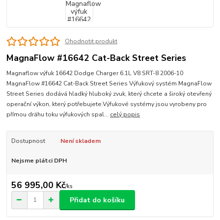
Ohodnotit produkt
MagnaFlow #16642 Cat-Back Street Series
Magnaflow výfuk 16642 Dodge Charger 6.1L V8 SRT-8 2006-10
MagnaFlow #16642 Cat-Back Street Series Výfukový systém MagnaFlow
Street Series dodává hladký hluboký zvuk, který chcete a široký otevřený
operační výkon, který potřebujete.Výfukové systémy jsou vyrobeny pro
přímou dráhu toku výfukových spal...
celý popis
Dostupnost
Není skladem
Nejsme plátci DPH
56 995,00 Kč
/
ks
Přidat do košíku