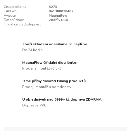
Číslo produktu:
3273
EAN kód:
841380020482
Výrobce:
Magnaflow
Dodání zboží:
Zboží v USA
Hlídat cenu / dostupnost
Zboží skladem odesíláme co nejdříve
Do 24 hodin
MagnaFlow Oficiální distributor
Prodej a montáž výfuků
Jsme přímý dovozci tuning produktů
Prodej, montáž a poradenství
U objednávek nad 6999,- kč doprava ZDARMA
Dopravce PPL