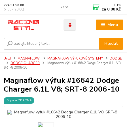
0
ks
774 51 50 88
CZK
za
0,00 Kč
(7:00 - 20:00)
Menu
Hledat
Úvod
MAGNAFLOW
MAGNAFLOW VÝFUKOVÉ SYSTEMY
DODGE
DODGE CHARGER
Magnaflow výfuk #16642 Dodge Charger 6.1L V8;
SRT-8 2006-10
Magnaflow výfuk #16642 Dodge
Charger 6.1L V8; SRT-8 2006-10
Doprava ZDARMA