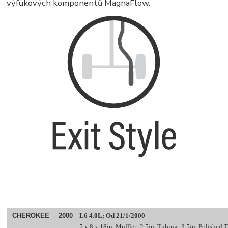
výfukových komponentů MagnaFlow.
CHEROKEE
2000
L6 4.0L; Od 21/1/2000
5 x 8 x 18in. Muffler; 2.5in. Tubing; 3.5in. Polished