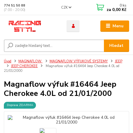
0
ks
774 51 50 88
CZK
za
0,00 Kč
(7:00 - 20:00)
Menu
Hledat
Úvod
MAGNAFLOW
MAGNAFLOW VÝFUKOVÉ SYSTEMY
JEEP
JEEP CHEROKEE
Magnaflow výfuk #16464 Jeep Cherokee 4.0L od
21/01/2000
Magnaflow výfuk #16464 Jeep
Cherokee 4.0L od 21/01/2000
Doprava ZDARMA