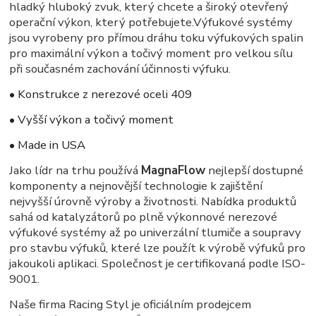
hladký hluboký zvuk, který chcete a široký otevřený
operační výkon, který potřebujete.Výfukové systémy
jsou vyrobeny pro přímou dráhu toku výfukových spalin
pro maximální výkon a točivý moment pro velkou sílu
při současném zachování účinnosti výfuku.
• Konstrukce z nerezové oceli 409
• Vyšší výkon a točivý moment
• Made in USA
Jako lídr na trhu používá
MagnaFlow
nejlepší dostupné
komponenty a nejnovější technologie k zajištění
nejvyšší úrovně výroby a životnosti. Nabídka produktů
sahá od katalyzátorů po plně výkonnové nerezové
výfukové systémy až po univerzální tlumiče a soupravy
pro stavbu výfuků, které lze použít k výrobě výfuků pro
jakoukoli aplikaci. Společnost je certifikovaná podle ISO-
9001.
Naše firma Racing Styl je oficiálním prodejcem