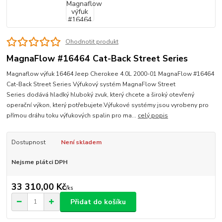
Ohodnotit produkt
MagnaFlow #16464 Cat-Back Street Series
Magnaflow výfuk 16464 Jeep Cherokee 4.0L 2000-01 MagnaFlow #16464
Cat-Back Street Series Výfukový systém MagnaFlow Street
Series dodává hladký hluboký zvuk, který chcete a široký otevřený
operační výkon, který potřebujete.Výfukové systémy jsou vyrobeny pro
přímou dráhu toku výfukových spalin pro ma...
celý popis
Dostupnost
Není skladem
Nejsme plátci DPH
33 310,00 Kč
/
ks
Přidat do košíku