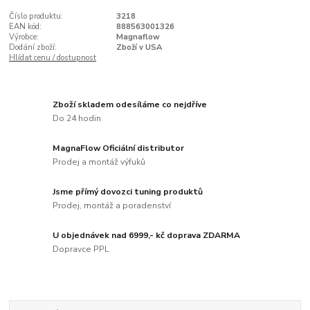
Číslo produktu:
3218
EAN kód:
888563001326
Výrobce:
Magnaflow
Dodání zboží:
Zboží v USA
Hlídat cenu / dostupnost
Zboží skladem odesíláme co nejdříve
Do 24 hodin
MagnaFlow Oficiální distributor
Prodej a montáž výfuků
Jsme přímý dovozci tuning produktů
Prodej, montáž a poradenství
U objednávek nad 6999,- kč doprava ZDARMA
Dopravce PPL