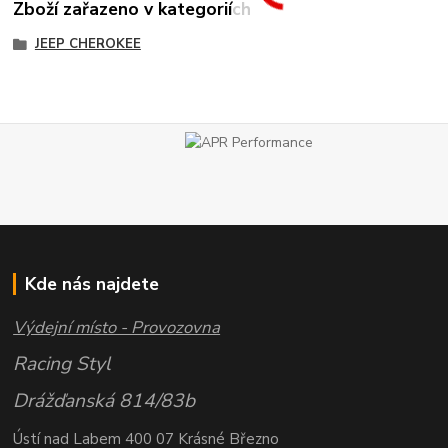
Zboží zařazeno v kategoriích
JEEP CHEROKEE
Kde nás najdete
Výdejní místo - Provozovna
Racing Styl
Drážďanská 814/83b
Ústí nad Labem 400 07 Krásné Březno