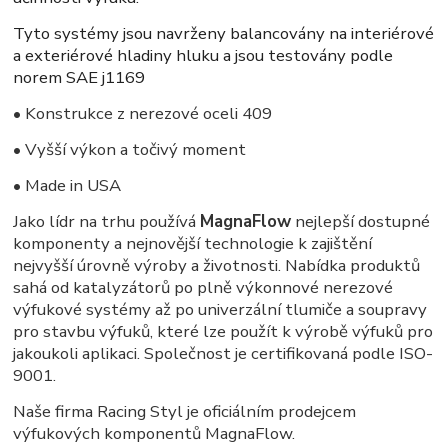
Tyto systémy jsou navrženy balancovány na interiérové
a exteriérové hladiny hluku a jsou testovány podle
norem SAE j1169
• Konstrukce z nerezové oceli 409
• Vyšší výkon a točivý moment
• Made in USA
Jako lídr na trhu používá
MagnaFlow
nejlepší dostupné
komponenty a nejnovější technologie k zajištění
nejvyšší úrovně výroby a životnosti. Nabídka produktů
sahá od katalyzátorů po plně výkonnové nerezové
výfukové systémy až po univerzální tlumiče a soupravy
pro stavbu výfuků, které lze použít k výrobě výfuků pro
jakoukoli aplikaci. Společnost je certifikovaná podle ISO-
9001.
Naše firma Racing Styl je oficiálním prodejcem
výfukových komponentů MagnaFlow.