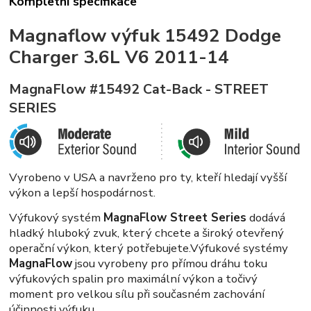
Kompletní specifikace
Magnaflow výfuk 15492
Dodge
Charger 3.6L
V6 2011-14
MagnaFlow #15492 Cat-Back - STREET
SERIES
Vyrobeno v USA a navrženo pro ty, kteří hledají vyšší
výkon a lepší hospodárnost.
Výfukový systém
MagnaFlow Street Series
dodává
hladký hluboký zvuk, který chcete a široký otevřený
operační výkon, který potřebujete.
Výfukové systémy
MagnaFlow
jsou vyrobeny pro přímou dráhu toku
výfukových spalin pro maximální výkon a točivý
moment pro velkou sílu při současném zachování
účinnosti výfuku.