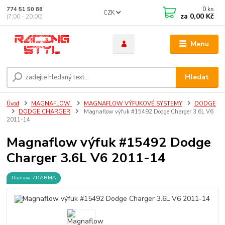
0
ks
774 51 50 88
CZK
za
0,00 Kč
(7:00 - 20:00)
Menu
Hledat
Úvod
MAGNAFLOW
MAGNAFLOW VÝFUKOVÉ SYSTEMY
DODGE
DODGE CHARGER
Magnaflow výfuk #15492 Dodge Charger 3.6L V6
2011-14
Magnaflow výfuk #15492 Dodge
Charger 3.6L V6 2011-14
Doprava ZDARMA