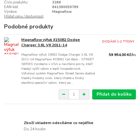
Číslo produktu:
3266
EAN kód:
841380059789
Výrobce:
Magnaflow
Hlídat cenu / dostupnost
Podobné produkty
Magnaflow výfuk #15082 Dodge
DODÁNÍ 1-2 TÝDNY
Charger 3.6L V6 2011-14
Magnaflow výfuk 15082 Dodge Charger 3.6L V6
59 954,00 Kč
/
ks
2011-14 MagnaFlow #15082 Cat-Back - STREET
SERIES Vyrobeno v USA a navrženo pro ty, kteří
hledají vyšší výkon a lepší hospodárnost.
Výfukový systém MagnaFlow Street Series dodává
hladký hluboký zvuk, který chcete a široký
otevřený operační výkon, který po...
Přidat do košíku
Zboží skladem odesíláme co nejdříve
Do 24 hodin