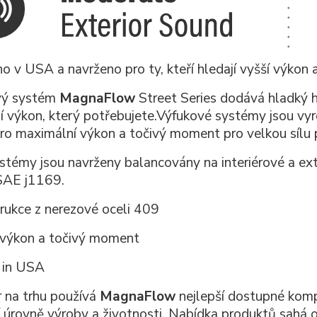
o v USA a navrženo pro ty, kteří hledají vyšší výkon 
vý systém
MagnaFlow
Street Series dodává hladký h
í výkon, který potřebujete.Výfukové systémy jsou vy
pro maximální výkon a točivý moment pro velkou sílu 
stémy jsou navrženy balancovány na interiérové a ext
SAE j1169.
rukce z nerezové oceli 409
 výkon a točivý moment
 in USA
dr na trhu používá
MagnaFlow
nejlepší dostupné kompo
í úrovně výroby a životnosti. Nabídka produktů sahá