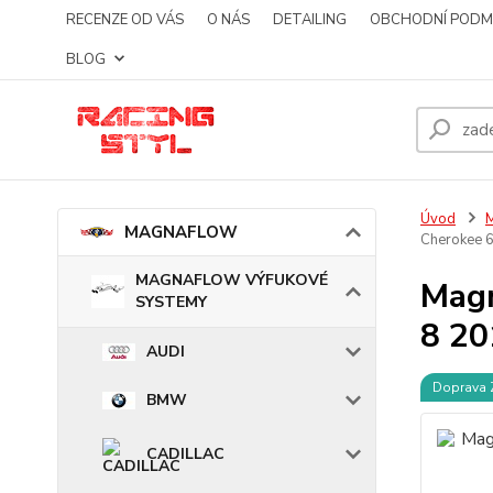
RECENZE OD VÁS
O NÁS
DETAILING
OBCHODNÍ PODM
BLOG
Úvod
MAGNAFLOW
Cherokee 
MAGNAFLOW VÝFUKOVÉ
Magn
SYSTEMY
8 20
AUDI
Doprava
BMW
CADILLAC