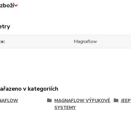
zboží
etry
ce
Magnaflow
zařazeno v kategoriích
NAFLOW
MAGNAFLOW VÝFUKOVÉ
JEEP
SYSTEMY