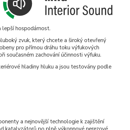
a lepší hospodárnost.
luboký zvuk, který chcete a široký otevřený
robeny pro přímou dráhu toku výfukových
při současném zachování účinnosti výfuku.
eriérové hladiny hluku a jsou testovány podle
nenty a nejnovější technologie k zajištění
 od katalyzátorů po plně výkonnové nerezové