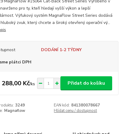
9 MagnaFlow #15064 Cat-Back Street Series Vyrobeno v
avrženo pro ty, kteří hledají vyšší výkon a lepší
árnost. Výfukový systém MagnaFlow Street Series dodává
hluboký zvuk, který chcete a široký otevřený operační vý...
opis
tupnost
DODÁNÍ 1-2 TÝDNY
sme plátci DPH
 288,00 Kč
Přidat do košíku
/
ks
roduktu:
3249
EAN kód:
841380078667
e:
Magnaflow
Hlídat cenu / dostupnost