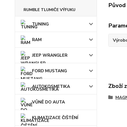
Původ 
RUMBLE TLUMIČE VÝFUKU
TUNING
Param
RAM
Výrob
JEEP WRANGLER
FORD MUSTANG
Zboží 
AUTOKOSMETIKA
MAG
VŮNĚ DO AUTA
KLIMATIZACE ČIŠTĚNÍ