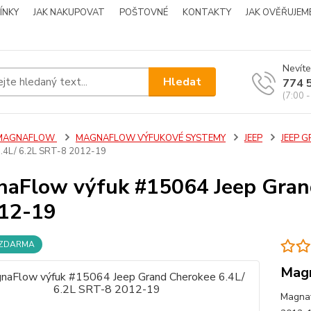
ÍNKY
JAK NAKUPOVAT
POŠTOVNÉ
KONTAKTY
JAK OVĚŘUJEM
Nevíte
Hledat
774 
(7:00 -
MAGNAFLOW
MAGNAFLOW VÝFUKOVÉ SYSTEMY
JEEP
JEEP 
6.4L/ 6.2L SRT-8 2012-19
aFlow výfuk #15064 Jeep Grand
12-19
 ZDARMA
Magn
Magnaf