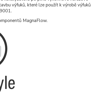
avbu výfuků, které lze použít k výrobě výfuků
-9001.
h komponentů MagnaFlow.