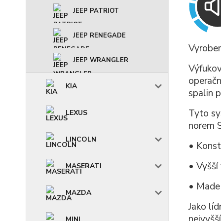
JEEP PATRIOT
JEEP RENEGADE
Vyroben
JEEP WRANGLER
Výfuko
operačn
KIA
spalin 
Tyto sy
LEXUS
norem 
LINCOLN
• Konst
• Vyšší
MASERATI
• Made
MAZDA
Jako lí
nejvyšš
MINI