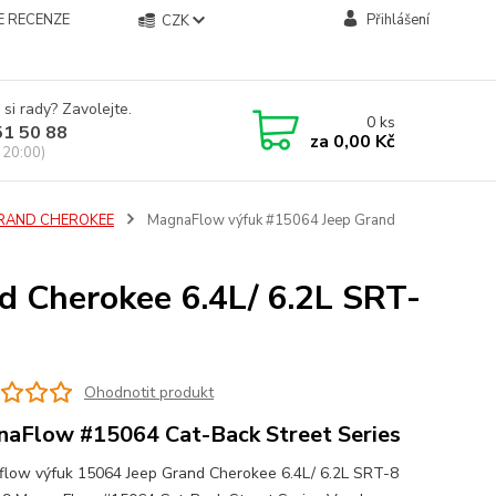
E RECENZE
Přihlášení
CZK
 si rady? Zavolejte.
0
ks
51 50 88
za
0,00 Kč
 20:00)
GRAND CHEROKEE
MagnaFlow výfuk #15064 Jeep Grand
 Cherokee 6.4L/ 6.2L SRT-
Ohodnotit produkt
aFlow #15064 Cat-Back Street Series
low výfuk 15064 Jeep Grand Cherokee 6.4L/ 6.2L SRT-8