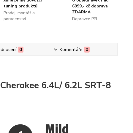
Jsme přímý dovozci
U objednávek nad
tuning produktů
6999,- kč doprava
ZDARMA
Prodej, montáž a
poradenství
Dopravce PPL
dnocení
0
Komentáře
0
Cherokee 6.4
L/ 6.2L
SRT-8