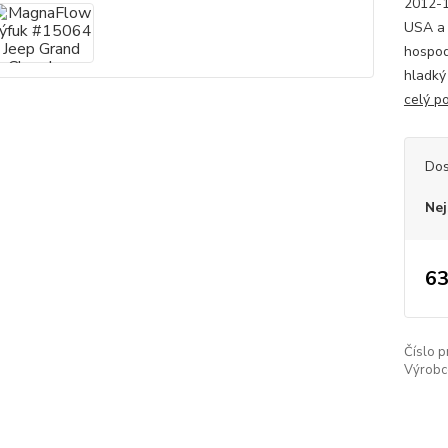
2012-1
USA a n
hospod
hladký 
celý p
Dos
Nej
63
Číslo p
Výrobc