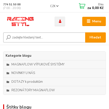
0
ks
774 51 50 88
CZK
za
0,00 Kč
(7:00 - 20:00)
Menu
Hledat
Kategorie blogu
MAGNAFLOW VÝFUKOVÉ SYSTÉMY
NOVINKY U NÁS
DOTAZY k produktům
REZONÁTORY MAGNAFLOW
Štítky blogu