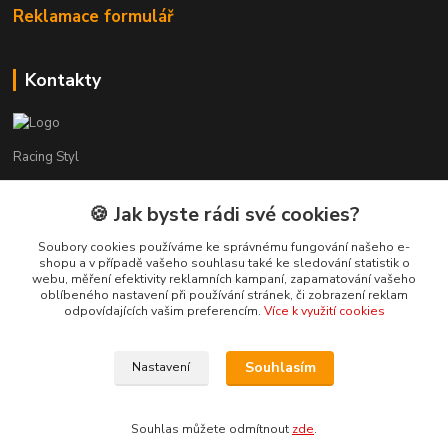
Reklamace formulář
Kontakty
Racing Styl
Karel Muláček
🍪 Jak byste rádi své cookies?
774 51 50 88
(7:00 - 20:00)
Soubory cookies používáme ke správnému fungování našeho e-
shopu a v případě vašeho souhlasu také ke sledování statistik o
webu, měření efektivity reklamních kampaní, zapamatování vašeho
shop@racingstyl.com
oblíbeného nastavení při používání stránek, či zobrazení reklam
odpovídajících vašim preferencím.
Více k využití cookies
Souhlasím
Nastavení
© Copyright 2013-2026 Racing Styl Performance
Souhlas můžete odmítnout
zde
.
Vytvořeno na
Eshop-rychle.cz