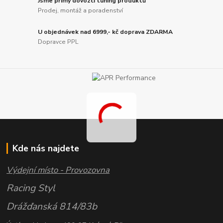
Jsme přímý dovozci tuning produktů
Prodej, montáž a poradenství
U objednávek nad 6999,- kč doprava ZDARMA
Dopravce PPL
Kde nás najdete
Výdejní místo - Provozovna
Racing Styl
Drážďanská 814/83b