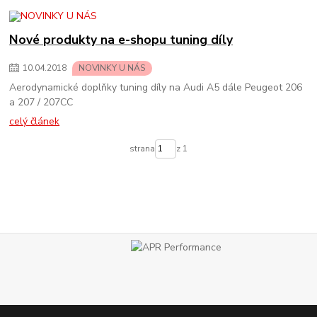
Nové produkty na e-shopu tuning díly
10
.
04
.
2018
NOVINKY U NÁS
Aerodynamické doplňky tuning díly na Audi A5 dále Peugeot 206
a 207 / 207CC
celý článek
strana
z 1