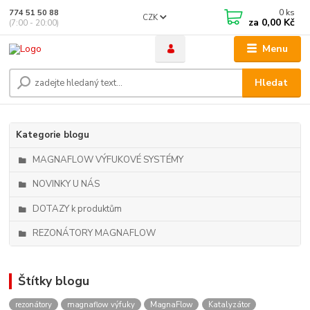
0
ks
774 51 50 88
CZK
za
0,00 Kč
(7:00 - 20:00)
Menu
Hledat
Kategorie blogu
MAGNAFLOW VÝFUKOVÉ SYSTÉMY
NOVINKY U NÁS
DOTAZY k produktům
REZONÁTORY MAGNAFLOW
Štítky blogu
rezonátory
magnaflow výfuky
MagnaFlow
Katalyzátor