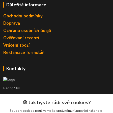
Důležité informace
Obchodní podmínky
Doprava
Ochrana osobních údajů
Ověřování recenzí
Vrácení zboží
Reklamace formulář
Kontakty
Racing Styl
Karel Muláček
🍪 Jak byste rádi své cookies?
774 51 50 88
(7:00 - 20:00)
Soubory cookies používáme ke správnému fungování našeho e-