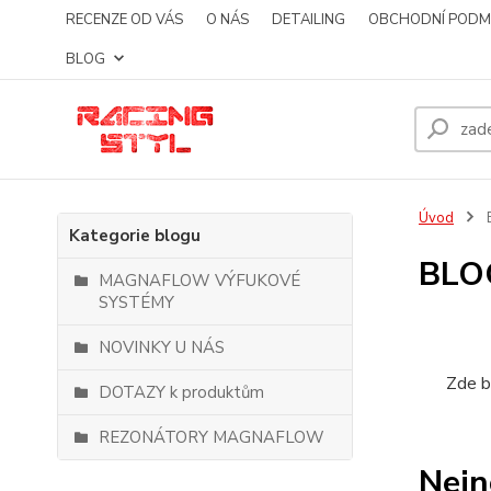
RECENZE OD VÁS
O NÁS
DETAILING
OBCHODNÍ PODM
BLOG
Úvod
Kategorie blogu
BLO
MAGNAFLOW VÝFUKOVÉ
SYSTÉMY
NOVINKY U NÁS
Zde b
DOTAZY k produktům
REZONÁTORY MAGNAFLOW
Nejn