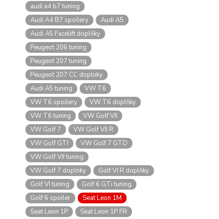
audi a4 b7 tuning
Audi A4 B7 spoilery
Audi A5
Audi A5 Facelift doplňky
Peugeot 206 tuning
Peugeot 207 tuning
Peugeot 207 CC doplnky
Audi A5 tuning
VW T6
VW T6 spoilery
VW T6 doplňky
VW T6 tuning
VW Golf VII
VW Golf 7
VW Golf VII R
VW Golf GTI
VW Golf 7 GTD
VW Golf VII tuning
VW Golf 7 doplnky
Golf VI R doplňky
Golf VI tuning
Golf 6 GTi tuning
Golf 6 spoiler
Seat Leon 1M
Seat Leon 1P
Seat Leon 1P FR