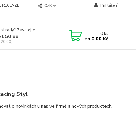
E RECENZE
Přihlášení
CZK
 si rady? Zavolejte.
0
ks
51 50 88
za
0,00 Kč
 20:00)
acing Styl
ovat o novinkách u nás ve firmě a nových produktech.