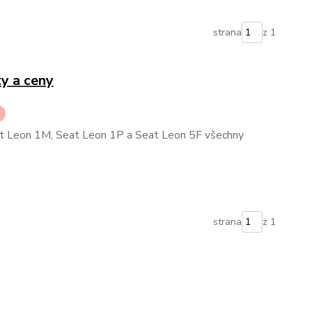
strana
z 1
y a ceny
t Leon 1M, Seat Leon 1P a Seat Leon 5F všechny
strana
z 1