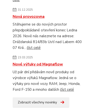
celé
31.12.2025
Nová provozovna
Stěhujeme se do nových prostor
přepdpokládané otevření konec Ledna
2026. Nově nás naleznete na adrese:
Drážďanská 814/83b Ustí nad Labem 400
07 Krá...
číst celé
23.03.2025
Nové výfuky od Magnaflow
Už pár dní přidávám nové produky od
výrobce výfuků Magnaflow. Jedná se o
výfuky pro nové vozy RAM, Jeep, Honda,
Ford F-150 a mnoho dalších
číst celé
Zobrazit všechny novinky