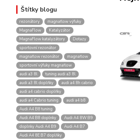
Štítky blogu
rezonátory
magnaflow výfuky
MagnaFlow
Katalyzátor
MagnaFlow katalyzátory
Dotazy
sportovní rezonátor
magnaflow rezonátor
magnaflow
sportovní výfuky magnaflow
audi a3 8l
tuning audi a3 8l
audi a3 8l doplňky
audi a4 8h cabrio
audi a4 cabrio doplňky
audi a4 Cabrio tuning
audi a4 b8
Audi A4 B8 tuning
Audi A4 B8 doplnky
Audi A4 8W B9
doplnky Audi A4 B9
Audi A4 B7
Audi A4 8E B7 doplňky