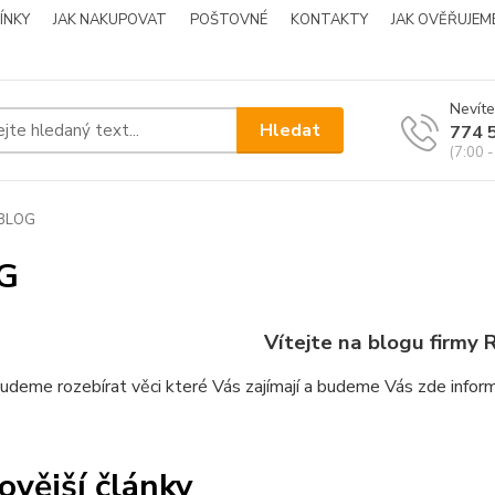
ÍNKY
JAK NAKUPOVAT
POŠTOVNÉ
KONTAKTY
JAK OVĚŘUJEM
Nevíte
Hledat
774 
(7:00 -
BLOG
G
Vítejte na blogu firmy
R
udeme rozebírat věci které Vás zajímají a budeme Vás zde inform
ovější články