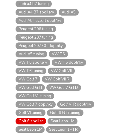
audi a4 b7 tuning
Audi A4 B7 spoilery
Audi A5
Audi A5 Facelift doplňky
Peugeot 206 tuning
Peugeot 207 tuning
Peugeot 207 CC doplnky
Audi A5 tuning
VW T6
VW T6 spoilery
VW T6 doplňky
VW T6 tuning
VW Golf VII
VW Golf 7
VW Golf VII R
VW Golf GTI
VW Golf 7 GTD
VW Golf VII tuning
VW Golf 7 doplnky
Golf VI R doplňky
Golf VI tuning
Golf 6 GTi tuning
Golf 6 spoiler
Seat Leon 1M
Seat Leon 1P
Seat Leon 1P FR