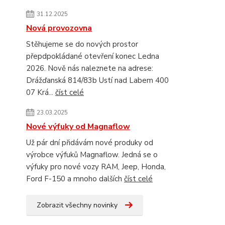
31.12.2025
Nová provozovna
Stěhujeme se do nových prostor
přepdpokládané otevření konec Ledna
2026. Nově nás naleznete na adrese:
Drážďanská 814/83b Ustí nad Labem 400
07 Krá...
číst celé
23.03.2025
Nové výfuky od Magnaflow
Už pár dní přidávám nové produky od
výrobce výfuků Magnaflow. Jedná se o
výfuky pro nové vozy RAM, Jeep, Honda,
Ford F-150 a mnoho dalších
číst celé
Zobrazit všechny novinky