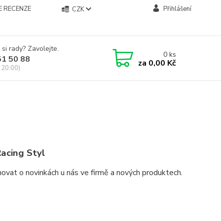
E RECENZE
Přihlášení
CZK
 si rady? Zavolejte.
0
ks
51 50 88
za
0,00 Kč
 20:00)
acing Styl
ovat o novinkách u nás ve firmě a nových produktech.