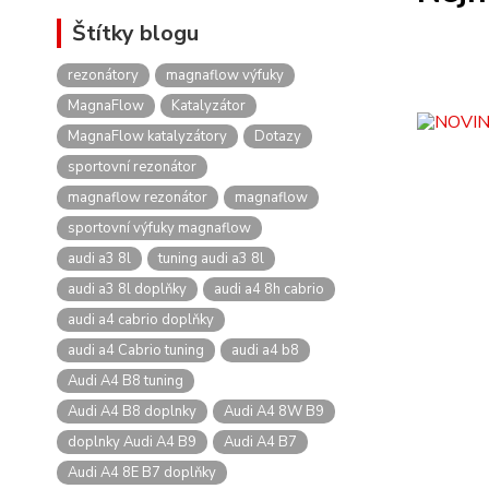
Štítky blogu
rezonátory
magnaflow výfuky
MagnaFlow
Katalyzátor
MagnaFlow katalyzátory
Dotazy
sportovní rezonátor
magnaflow rezonátor
magnaflow
sportovní výfuky magnaflow
audi a3 8l
tuning audi a3 8l
audi a3 8l doplňky
audi a4 8h cabrio
audi a4 cabrio doplňky
audi a4 Cabrio tuning
audi a4 b8
Audi A4 B8 tuning
Audi A4 B8 doplnky
Audi A4 8W B9
doplnky Audi A4 B9
Audi A4 B7
Audi A4 8E B7 doplňky