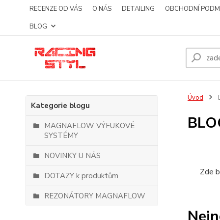
RECENZE OD VÁS
O NÁS
DETAILING
OBCHODNÍ PODM
BLOG
Úvod
Kategorie blogu
BLO
MAGNAFLOW VÝFUKOVÉ
SYSTÉMY
NOVINKY U NÁS
Zde b
DOTAZY k produktům
REZONÁTORY MAGNAFLOW
Nejn