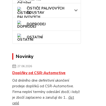
ČISTIČE PALIVOVÝCH
SOUSTAV
DOPRODEJ
OSTATNÍ
Novinky
27.06.2026
Doplňky od CSR-Automotive
Od dněního dne definitivní ukončení
prodeje doplňků od CSR-Automotive.
Firma neplní termíny odeslání zboží, i když
je zboží zaplaceno a zaručují do 1...
číst
celé