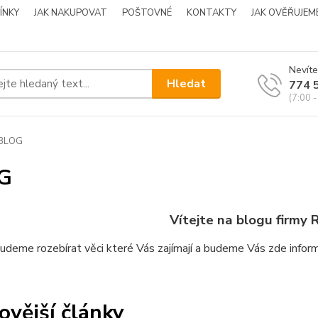
ÍNKY
JAK NAKUPOVAT
POŠTOVNÉ
KONTAKTY
JAK OVĚŘUJEM
Nevíte
Hledat
774 
(7:00 -
BLOG
G
Vítejte na blogu firmy
R
udeme rozebírat věci které Vás zajímají a budeme Vás zde inform
ovější články