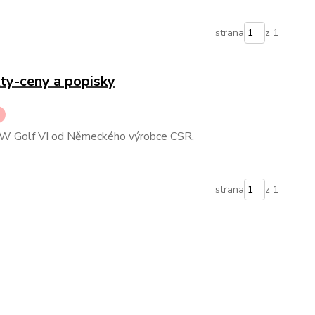
strana
z 1
ty-ceny a popisky
VW Golf VI od Německého výrobce CSR,
strana
z 1