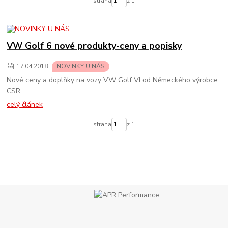
strana
z 1
VW Golf 6 nové produkty-ceny a popisky
17
.
04
.
2018
NOVINKY U NÁS
Nové ceny a doplňky na vozy VW Golf VI od Německého výrobce
CSR,
celý článek
strana
z 1