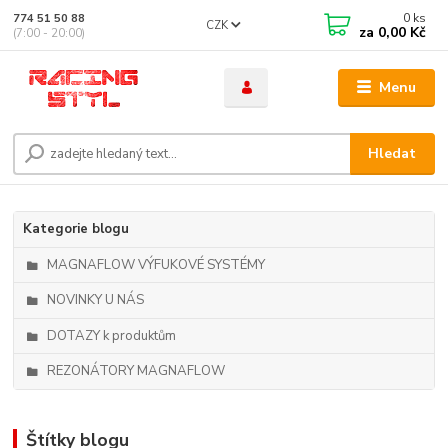
0
ks
774 51 50 88
CZK
za
0,00 Kč
(7:00 - 20:00)
Menu
Hledat
Kategorie blogu
MAGNAFLOW VÝFUKOVÉ SYSTÉMY
NOVINKY U NÁS
DOTAZY k produktům
REZONÁTORY MAGNAFLOW
Štítky blogu