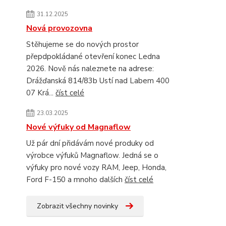
31.12.2025
Nová provozovna
Stěhujeme se do nových prostor
přepdpokládané otevření konec Ledna
2026. Nově nás naleznete na adrese:
Drážďanská 814/83b Ustí nad Labem 400
07 Krá...
číst celé
23.03.2025
Nové výfuky od Magnaflow
Už pár dní přidávám nové produky od
výrobce výfuků Magnaflow. Jedná se o
výfuky pro nové vozy RAM, Jeep, Honda,
Ford F-150 a mnoho dalších
číst celé
Zobrazit všechny novinky