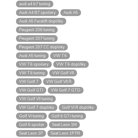
audi a4 b7 tuning
Audi A4 B7 spoilery
Audi A5
Audi A5 Facelift doplňky
Peugeot 206 tuning
Peugeot 207 tuning
Peugeot 207 CC doplnky
Audi A5 tuning
VW T6
VW T6 spoilery
VW T6 doplňky
VW T6 tuning
VW Golf VII
VW Golf 7
VW Golf VII R
VW Golf GTI
VW Golf 7 GTD
VW Golf VII tuning
VW Golf 7 doplnky
Golf VI R doplňky
Golf VI tuning
Golf 6 GTi tuning
Golf 6 spoiler
Seat Leon 1M
Seat Leon 1P
Seat Leon 1P FR