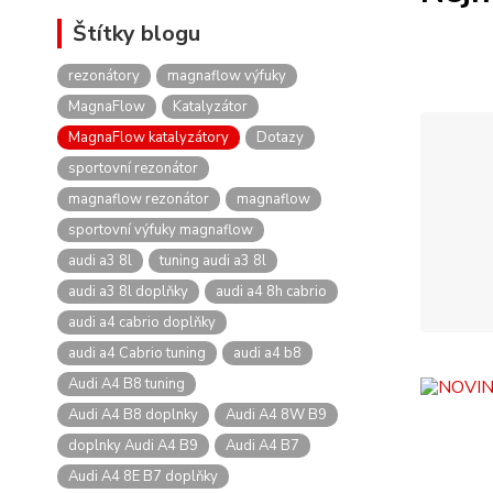
Štítky blogu
rezonátory
magnaflow výfuky
MagnaFlow
Katalyzátor
MagnaFlow katalyzátory
Dotazy
sportovní rezonátor
magnaflow rezonátor
magnaflow
sportovní výfuky magnaflow
audi a3 8l
tuning audi a3 8l
audi a3 8l doplňky
audi a4 8h cabrio
audi a4 cabrio doplňky
audi a4 Cabrio tuning
audi a4 b8
Audi A4 B8 tuning
Audi A4 B8 doplnky
Audi A4 8W B9
doplnky Audi A4 B9
Audi A4 B7
Audi A4 8E B7 doplňky