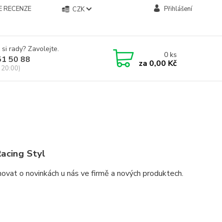
E RECENZE
Přihlášení
CZK
 si rady? Zavolejte.
0
ks
51 50 88
za
0,00 Kč
 20:00)
acing Styl
ovat o novinkách u nás ve firmě a nových produktech.