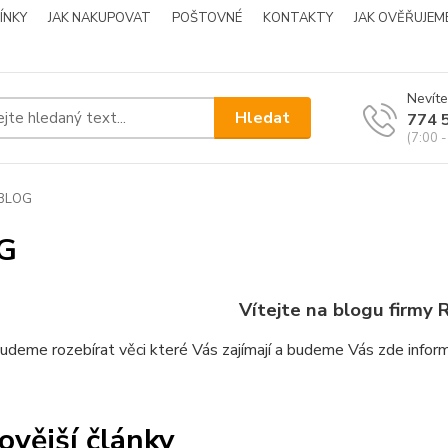
ÍNKY
JAK NAKUPOVAT
POŠTOVNÉ
KONTAKTY
JAK OVĚŘUJEM
Nevíte
Hledat
774 
(7:00 -
BLOG
G
Vítejte na blogu firmy
R
udeme rozebírat věci které Vás zajímají a budeme Vás zde inform
ovější články