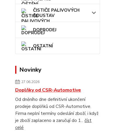
ČISTIČE PALIVOVÝCH
SOUSTAV
DOPRODEJ
OSTATNÍ
Novinky
27.06.2026
Doplňky od CSR-Automotive
Od dněního dne definitivní ukončení
prodeje doplňků od CSR-Automotive.
Firma neplní termíny odeslání zboží, i když
je zboží zaplaceno a zaručují do 1...
číst
celé