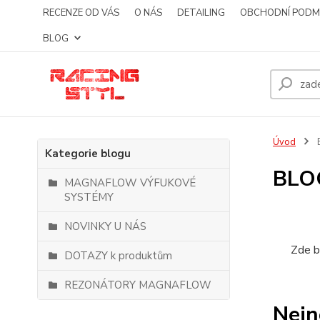
RECENZE OD VÁS
O NÁS
DETAILING
OBCHODNÍ PODM
BLOG
Úvod
Kategorie blogu
BLO
MAGNAFLOW VÝFUKOVÉ
SYSTÉMY
NOVINKY U NÁS
Zde b
DOTAZY k produktům
REZONÁTORY MAGNAFLOW
Nejn