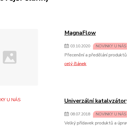
MagnaFlow
03
.
10
.
2020
NOVINKY U NÁS
Přecenění a předělání produkt
celý článek
Univerzální katalyzát
08
.
07
.
2018
NOVINKY U NÁS
Velký přídavek produktů a úpra