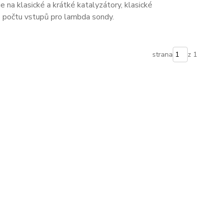
na klasické a krátké katalyzátory, klasické
e počtu vstupů pro lambda sondy.
strana
z 1