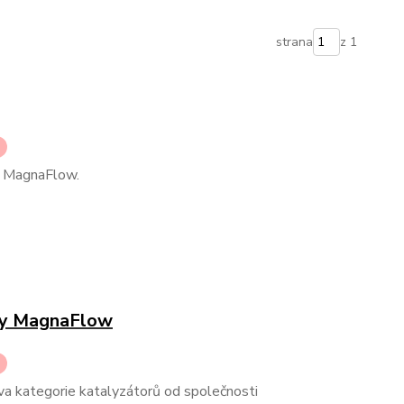
strana
z 1
ů MagnaFlow.
ory MagnaFlow
va kategorie katalyzátorů od společnosti