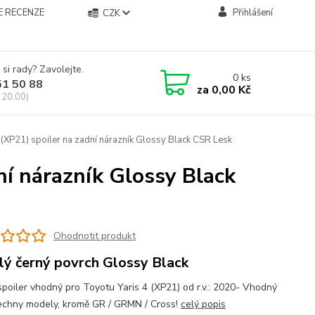
E RECENZE
Přihlášení
CZK
 si rady? Zavolejte.
0
ks
51 50 88
za
0,00 Kč
 20:00)
 (XP21) spoiler na zadní nárazník Glossy Black CSR Lesk
ní nárazník Glossy Black
Ohodnotit produkt
lý černý povrch Glossy Black
spoiler vhodný pro Toyotu Yaris 4 (XP21) od r.v.: 2020- Vhodný
echny modely, kromě GR / GRMN / Cross!
celý popis