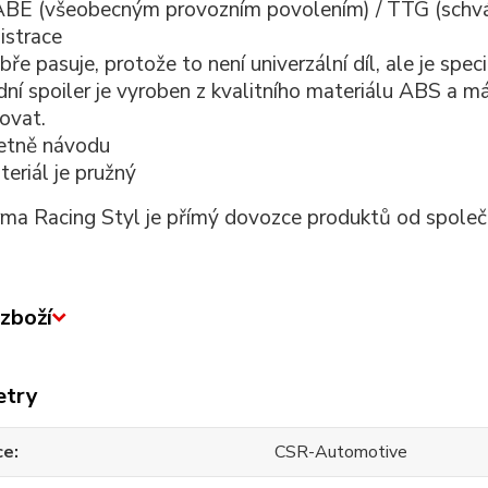
ABE (všeobecným provozním povolením) / TTG (schvá
istrace
ře pasuje, protože to není univerzální díl, ale je spec
ní spoiler je vyroben z kvalitního materiálu ABS a má
ovat.
etně návodu
eriál je pružný
rma Racing Styl je přímý dovozce produktů od spole
zboží
etry
ce
CSR-Automotive