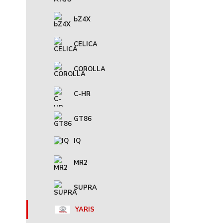
bZ4X
CELICA
COROLLA
C-HR
GT86
IQ
MR2
SUPRA
YARIS