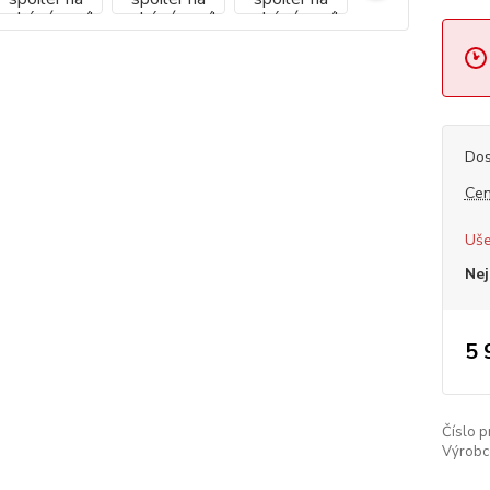
Dos
Cen
Uše
Nej
5 
Číslo p
Výrobc