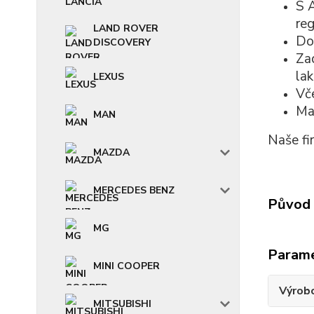
S
reg
LAND ROVER
Dob
DISCOVERY
Zad
lak
LEXUS
Vč
Mat
MAN
Naše fi
MAZDA
MERCEDES BENZ
Původ 
MG
Param
MINI COOPER
Výrob
MITSUBISHI