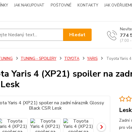
ÍNKY
JAK NAKUPOVAT
POŠTOVNÉ
KONTAKTY
JAK OVĚŘUJEM
Nevíte
Hledat
774 
(7:00 -
TUNING
TUNING - SPOILERY
TOYOTA
YARIS
Toyota Yaris 4
ta Yaris 4 (XP21) spoiler na zad
Lesk
Lesk
Zadní 
pro vš