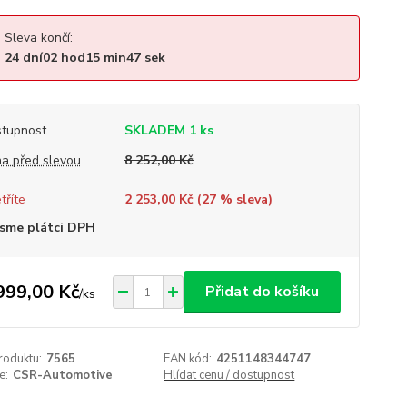
Sleva končí:
24
dní
02
hod
15
min
46
sek
tupnost
SKLADEM 1 ks
a před slevou
8 252,00 Kč
tříte
2 253,00 Kč (
27
% sleva)
sme plátci DPH
999,00 Kč
Přidat do košíku
/
ks
roduktu:
7565
EAN kód:
4251148344747
e:
CSR-Automotive
Hlídat cenu / dostupnost