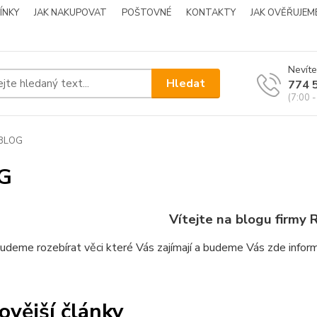
ÍNKY
JAK NAKUPOVAT
POŠTOVNÉ
KONTAKTY
JAK OVĚŘUJEM
Nevíte
Hledat
774 
(7:00 -
BLOG
G
Vítejte na blogu firmy
R
udeme rozebírat věci které Vás zajímají a budeme Vás zde inform
ovější články