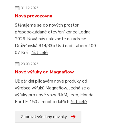
31.12.2025
Nová provozovna
Stěhujeme se do nových prostor
přepdpokládané otevření konec Ledna
2026. Nově nás naleznete na adrese:
Drážďanská 814/83b Ustí nad Labem 400
07 Krá...
číst celé
23.03.2025
Nové výfuky od Magnaflow
Už pár dní přidávám nové produky od
výrobce výfuků Magnaflow. Jedná se o
výfuky pro nové vozy RAM, Jeep, Honda,
Ford F-150 a mnoho dalších
číst celé
Zobrazit všechny novinky