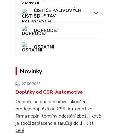
ČISTIČE PALIVOVÝCH
SOUSTAV
DOPRODEJ
OSTATNÍ
Novinky
27.06.2026
Doplňky od CSR-Automotive
Od dněního dne definitivní ukončení
prodeje doplňků od CSR-Automotive.
Firma neplní termíny odeslání zboží, i když
je zboží zaplaceno a zaručují do 1...
číst
celé