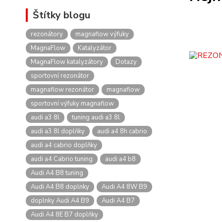
Štítky blogu
rezonátory
magnaflow výfuky
MagnaFlow
Katalyzátor
MagnaFlow katalyzátory
Dotazy
sportovní rezonátor
magnaflow rezonátor
magnaflow
sportovní výfuky magnaflow
audi a3 8l
tuning audi a3 8l
audi a3 8l doplňky
audi a4 8h cabrio
audi a4 cabrio doplňky
audi a4 Cabrio tuning
audi a4 b8
Audi A4 B8 tuning
Audi A4 B8 doplnky
Audi A4 8W B9
doplnky Audi A4 B9
Audi A4 B7
Audi A4 8E B7 doplňky