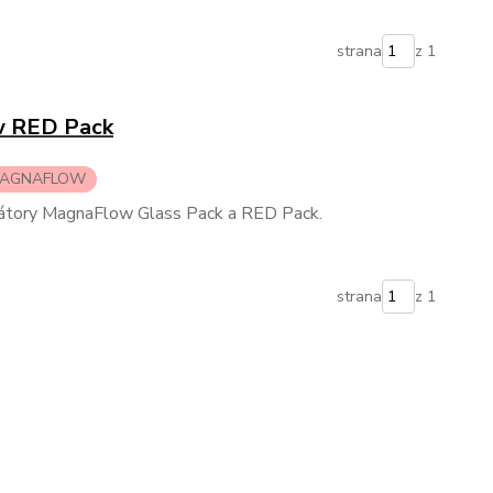
strana
z 1
w RED Pack
MAGNAFLOW
nátory MagnaFlow Glass Pack a RED Pack.
strana
z 1