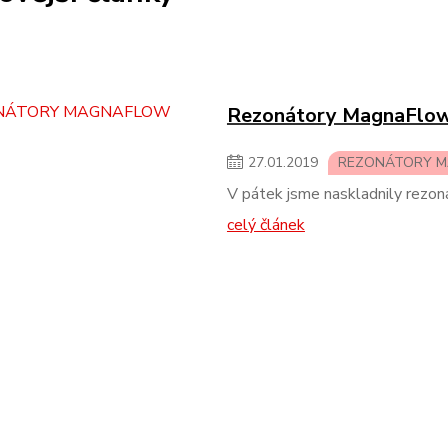
Rezonátory MagnaFlo
27
.
01
.
2019
REZONÁTORY 
V pátek jsme naskladnily rezo
celý článek