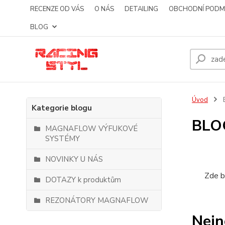
RECENZE OD VÁS
O NÁS
DETAILING
OBCHODNÍ PODM
BLOG
Úvod
Kategorie blogu
BLO
MAGNAFLOW VÝFUKOVÉ
SYSTÉMY
NOVINKY U NÁS
Zde b
DOTAZY k produktům
REZONÁTORY MAGNAFLOW
Nejn