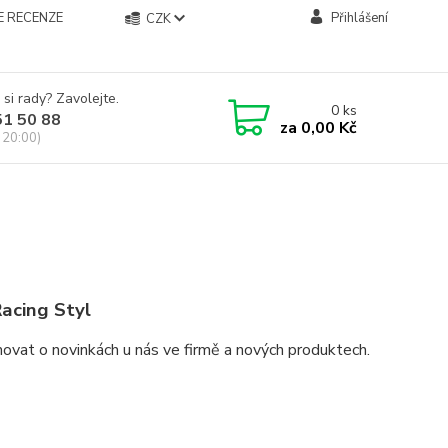
E RECENZE
Přihlášení
CZK
 si rady? Zavolejte.
0
ks
51 50 88
za
0,00 Kč
 20:00)
acing Styl
ovat o novinkách u nás ve firmě a nových produktech.