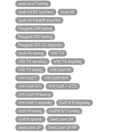
audi a4 b7 tuning
Audi A4 B7 spoilery
Audi A5
Audi A5 Facelift doplňky
Peugeot 206 tuning
Peugeot 207 tuning
Peugeot 207 CC doplnky
Audi A5 tuning
VW T6
VW T6 spoilery
VW T6 doplňky
VW T6 tuning
VW Golf VII
VW Golf 7
VW Golf VII R
VW Golf GTI
VW Golf 7 GTD
VW Golf VII tuning
VW Golf 7 doplnky
Golf VI R doplňky
Golf VI tuning
Golf 6 GTi tuning
Golf 6 spoiler
Seat Leon 1M
Seat Leon 1P
Seat Leon 1P FR