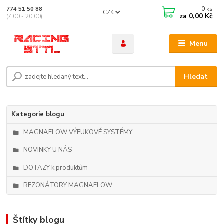
0
ks
774 51 50 88
CZK
za
0,00 Kč
(7:00 - 20:00)
Menu
Hledat
Kategorie blogu
MAGNAFLOW VÝFUKOVÉ SYSTÉMY
NOVINKY U NÁS
DOTAZY k produktům
REZONÁTORY MAGNAFLOW
Štítky blogu