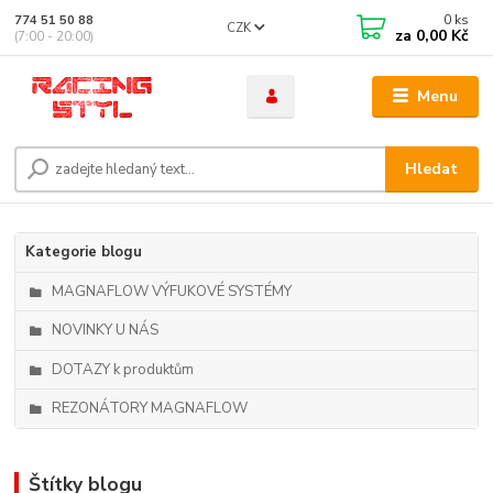
0
ks
774 51 50 88
CZK
za
0,00 Kč
(7:00 - 20:00)
Menu
Hledat
Kategorie blogu
MAGNAFLOW VÝFUKOVÉ SYSTÉMY
NOVINKY U NÁS
DOTAZY k produktům
REZONÁTORY MAGNAFLOW
Štítky blogu