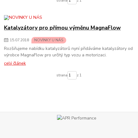
strana
z 1
Katalyzátory pro přímou výměnu MagnaFlow
15
.
07
.
2018
NOVINKY U NÁS
Rozšiřujeme nabídku katalyzátorů nyní přidáváme katalyzátory od
výrobce MagnaFlow pro určitý typ vozu a motorizaci.
celý článek
strana
z 1