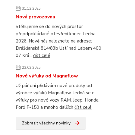
31.12.2025
Nová provozovna
Stěhujeme se do nových prostor
přepdpokládané otevření konec Ledna
2026. Nově nás naleznete na adrese:
Drážďanská 814/83b Ustí nad Labem 400
07 Krá...
číst celé
23.03.2025
Nové výfuky od Magnaflow
Už pár dní přidávám nové produky od
výrobce výfuků Magnaflow. Jedná se o
výfuky pro nové vozy RAM, Jeep, Honda,
Ford F-150 a mnoho dalších
číst celé
Zobrazit všechny novinky