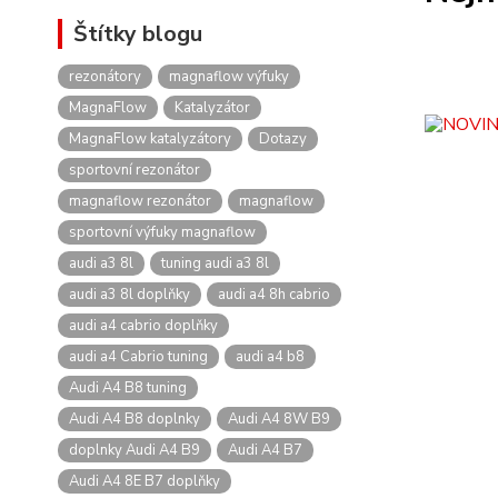
Štítky blogu
rezonátory
magnaflow výfuky
MagnaFlow
Katalyzátor
MagnaFlow katalyzátory
Dotazy
sportovní rezonátor
magnaflow rezonátor
magnaflow
sportovní výfuky magnaflow
audi a3 8l
tuning audi a3 8l
audi a3 8l doplňky
audi a4 8h cabrio
audi a4 cabrio doplňky
audi a4 Cabrio tuning
audi a4 b8
Audi A4 B8 tuning
Audi A4 B8 doplnky
Audi A4 8W B9
doplnky Audi A4 B9
Audi A4 B7
Audi A4 8E B7 doplňky