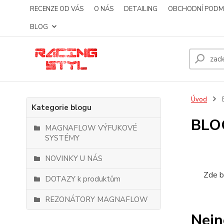
RECENZE OD VÁS
O NÁS
DETAILING
OBCHODNÍ PODM
BLOG
Úvod
Kategorie blogu
BLO
MAGNAFLOW VÝFUKOVÉ
SYSTÉMY
NOVINKY U NÁS
Zde b
DOTAZY k produktům
REZONÁTORY MAGNAFLOW
Nejn