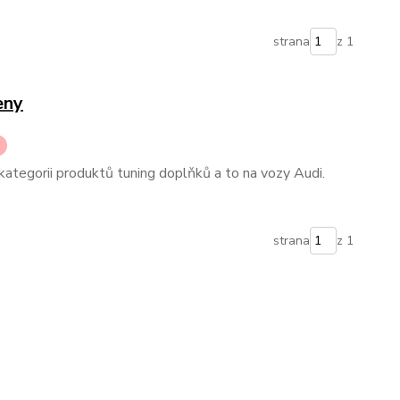
strana
z 1
eny
ategorii produktů tuning doplňků a to na vozy Audi.
strana
z 1