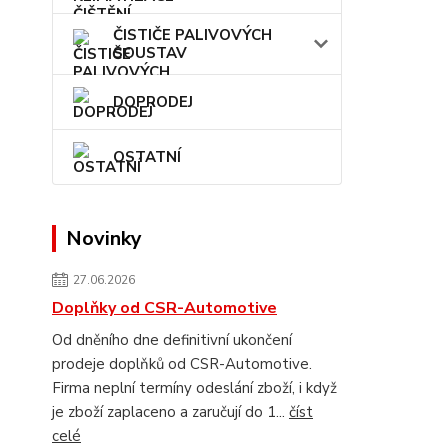
ČISTIČE PALIVOVÝCH
SOUSTAV
DOPRODEJ
OSTATNÍ
Novinky
27.06.2026
Doplňky od CSR-Automotive
Od dněního dne definitivní ukončení
prodeje doplňků od CSR-Automotive.
Firma neplní termíny odeslání zboží, i když
je zboží zaplaceno a zaručují do 1...
číst
celé