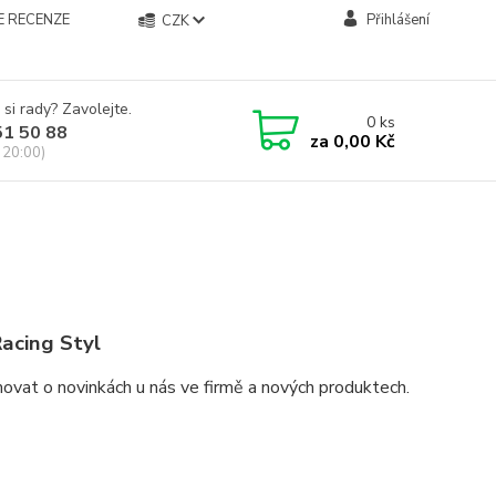
E RECENZE
Přihlášení
CZK
 si rady? Zavolejte.
0
ks
51 50 88
za
0,00 Kč
 20:00)
acing Styl
ovat o novinkách u nás ve firmě a nových produktech.