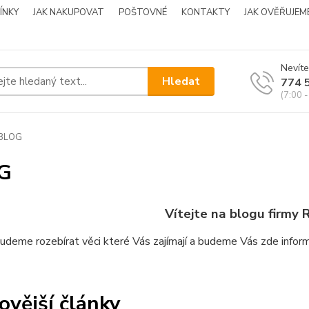
ÍNKY
JAK NAKUPOVAT
POŠTOVNÉ
KONTAKTY
JAK OVĚŘUJEM
Nevíte
Hledat
774 
(7:00 -
BLOG
G
Vítejte na blogu firmy
R
udeme rozebírat věci které Vás zajímají a budeme Vás zde inform
ovější články