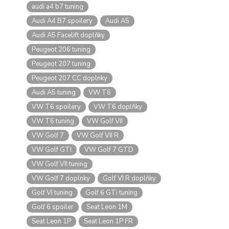
audi a4 b7 tuning
Audi A4 B7 spoilery
Audi A5
Audi A5 Facelift doplňky
Peugeot 206 tuning
Peugeot 207 tuning
Peugeot 207 CC doplnky
Audi A5 tuning
VW T6
VW T6 spoilery
VW T6 doplňky
VW T6 tuning
VW Golf VII
VW Golf 7
VW Golf VII R
VW Golf GTI
VW Golf 7 GTD
VW Golf VII tuning
VW Golf 7 doplnky
Golf VI R doplňky
Golf VI tuning
Golf 6 GTi tuning
Golf 6 spoiler
Seat Leon 1M
Seat Leon 1P
Seat Leon 1P FR