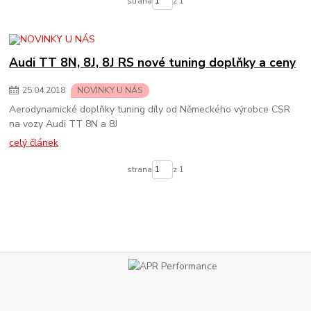
strana
z 1
Audi TT 8N, 8J, 8J RS nové tuning doplňky a ceny
25
.
04
.
2018
NOVINKY U NÁS
Aerodynamické doplňky tuning díly od Německého výrobce CSR
na vozy Audi TT 8N a 8J
celý článek
strana
z 1