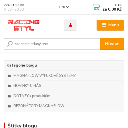
0
ks
774 51 50 88
CZK
za
0,00 Kč
(7:00 - 20:00)
Menu
Hledat
Kategorie blogu
MAGNAFLOW VÝFUKOVÉ SYSTÉMY
NOVINKY U NÁS
DOTAZY k produktům
REZONÁTORY MAGNAFLOW
Štítky blogu