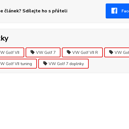
se článek? Sdílejte ho s přáteli
Fac
tky
W Golf VII
VW Golf 7
VW Golf VII R
VW Gol
W Golf VII tuning
VW Golf 7 doplnky