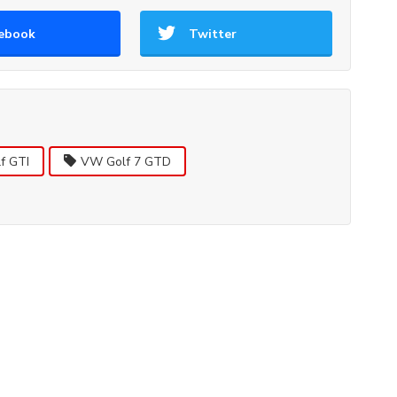
ebook
Twitter
f GTI
VW Golf 7 GTD