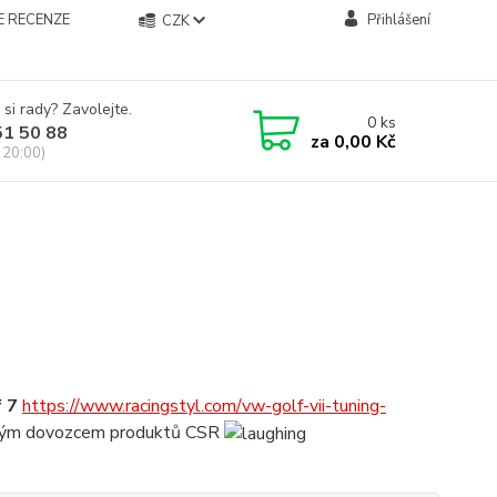
E RECENZE
Přihlášení
CZK
 si rady? Zavolejte.
0
ks
51 50 88
za
0,00 Kč
 20:00)
 7
https://www.racingstyl.com/vw-golf-vii-tuning-
římým dovozcem produktů CSR