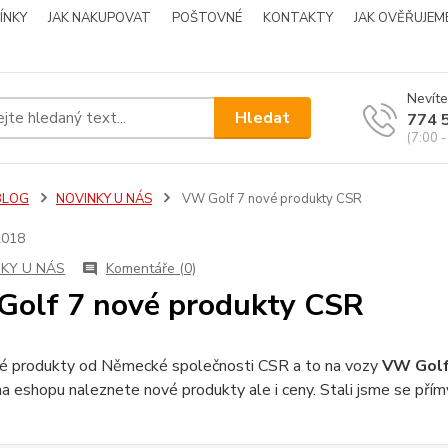
ÍNKY
JAK NAKUPOVAT
POŠTOVNÉ
KONTAKTY
JAK OVĚŘUJEM
Nevíte
Hledat
774 
(7:00 -
BLOG
NOVINKY U NÁS
VW Golf 7 nové produkty CSR
2018
KY U NÁS
Komentáře (0)
olf 7 nové produkty CSR
vé produkty od Německé společnosti CSR a to na vozy
VW Golf
a eshopu naleznete nové produkty ale i ceny. Stali jsme se p