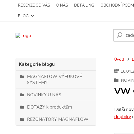
RECENZE OD VÁS
O NÁS
DETAILING
OBCHODNÍ PODM
BLOG
Úvod
Kategorie blogu
16
.
04
.
MAGNAFLOW VÝFUKOVÉ
NOVIN
SYSTÉMY
VW G
NOVINKY U NÁS
DOTAZY k produktům
Další no
doplnky
n
REZONÁTORY MAGNAFLOW