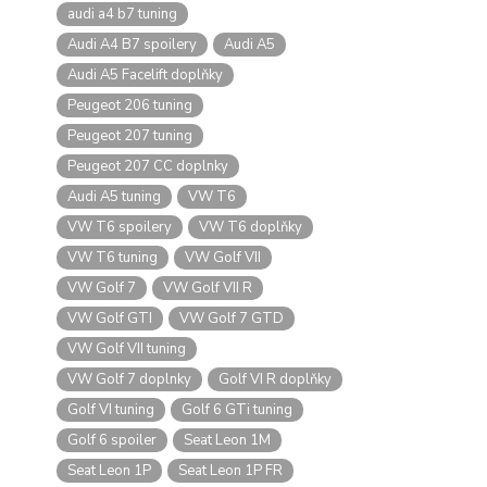
audi a4 b7 tuning
Audi A4 B7 spoilery
Audi A5
Audi A5 Facelift doplňky
Peugeot 206 tuning
Peugeot 207 tuning
Peugeot 207 CC doplnky
Audi A5 tuning
VW T6
VW T6 spoilery
VW T6 doplňky
VW T6 tuning
VW Golf VII
VW Golf 7
VW Golf VII R
VW Golf GTI
VW Golf 7 GTD
VW Golf VII tuning
VW Golf 7 doplnky
Golf VI R doplňky
Golf VI tuning
Golf 6 GTi tuning
Golf 6 spoiler
Seat Leon 1M
Seat Leon 1P
Seat Leon 1P FR