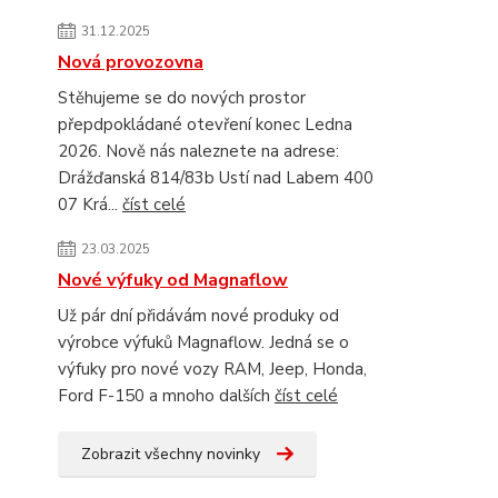
31.12.2025
Nová provozovna
Stěhujeme se do nových prostor
přepdpokládané otevření konec Ledna
2026. Nově nás naleznete na adrese:
Drážďanská 814/83b Ustí nad Labem 400
07 Krá...
číst celé
23.03.2025
Nové výfuky od Magnaflow
Už pár dní přidávám nové produky od
výrobce výfuků Magnaflow. Jedná se o
výfuky pro nové vozy RAM, Jeep, Honda,
Ford F-150 a mnoho dalších
číst celé
Zobrazit všechny novinky