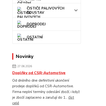
ČISTIČE PALIVOVÝCH
SOUSTAV
DOPRODEJ
OSTATNÍ
Novinky
27.06.2026
Doplňky od CSR-Automotive
Od dněního dne definitivní ukončení
prodeje doplňků od CSR-Automotive.
Firma neplní termíny odeslání zboží, i když
je zboží zaplaceno a zaručují do 1...
číst
celé