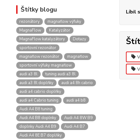
Štítky blogu
Líbil 
rezonátory
magnaflow výfuky
MagnaFlow
Katalyzátor
Ští
MagnaFlow katalyzátory
Dotazy
sportovní rezonátor
magnaflow rezonátor
magnaflow
V
sportovní výfuky magnaflow
V
audi a3 8l
tuning audi a3 8l
audi a3 8l doplňky
audi a4 8h cabrio
audi a4 cabrio doplňky
audi a4 Cabrio tuning
audi a4 b8
Audi A4 B8 tuning
Audi A4 B8 doplnky
Audi A4 8W B9
doplnky Audi A4 B9
Audi A4 B7
Audi A4 8E B7 doplňky