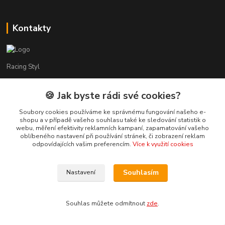
Kontakty
Racing Styl
Karel Muláček
🍪 Jak byste rádi své cookies?
774 51 50 88
(7:00 - 20:00)
Soubory cookies používáme ke správnému fungování našeho e-
shopu a v případě vašeho souhlasu také ke sledování statistik o
webu, měření efektivity reklamních kampaní, zapamatování vašeho
shop@racingstyl.com
oblíbeného nastavení při používání stránek, či zobrazení reklam
odpovídajících vašim preferencím.
Více k využití cookies
Souhlasím
Nastavení
© Copyright 2013-2026 Racing Styl Performance
Souhlas můžete odmítnout
zde
.
Vytvořeno na
Eshop-rychle.cz