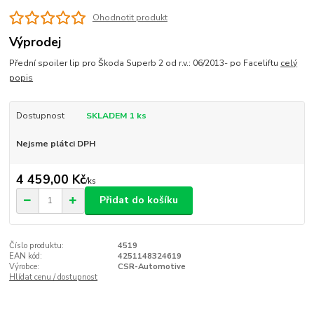
Ohodnotit produkt
Výprodej
Přední spoiler lip pro Škoda Superb 2 od r.v.: 06/2013- po Faceliftu
celý
popis
Dostupnost
SKLADEM 1 ks
Nejsme plátci DPH
4 459,00 Kč
/
ks
Přidat do košíku
Číslo produktu:
4519
EAN kód:
4251148324619
Výrobce:
CSR-Automotive
Hlídat cenu / dostupnost