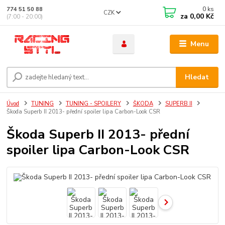
0
ks
774 51 50 88
CZK
za
0,00 Kč
(7:00 - 20:00)
Menu
Hledat
Úvod
TUNING
TUNING - SPOILERY
ŠKODA
SUPERB II
Škoda Superb II 2013- přední spoiler lipa Carbon-Look CSR
Škoda Superb II 2013- přední
spoiler lipa Carbon-Look CSR