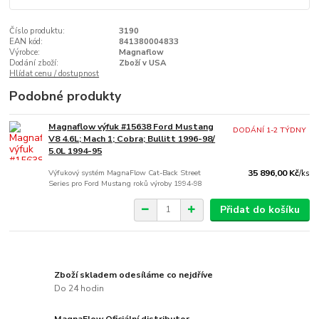
Číslo produktu:
3190
EAN kód:
841380004833
Výrobce:
Magnaflow
Dodání zboží:
Zboží v USA
Hlídat cenu / dostupnost
Podobné produkty
Magnaflow výfuk #15638 Ford Mustang
DODÁNÍ 1-2 TÝDNY
V8 4.6L; Mach 1; Cobra; Bullitt 1996-98/
5.0L 1994-95
Výfukový systém MagnaFlow Cat-Back Street
35 896,00 Kč
/
ks
Series pro Ford Mustang roků výroby 1994-98
Přidat do košíku
Zboží skladem odesíláme co nejdříve
Do 24 hodin