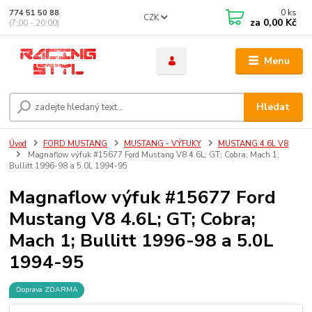
0
ks
774 51 50 88
CZK
za
0,00 Kč
(7:00 - 20:00)
Menu
Hledat
Úvod
FORD MUSTANG
MUSTANG - VÝFUKY
MUSTANG 4.6L V8
Magnaflow výfuk #15677 Ford Mustang V8 4.6L; GT; Cobra; Mach 1;
Bullitt 1996-98 a 5.0L 1994-95
Magnaflow výfuk #15677 Ford
Mustang V8 4.6L; GT; Cobra;
Mach 1; Bullitt 1996-98 a 5.0L
1994-95
Doprava ZDARMA