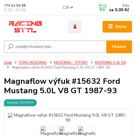
0
ks
774 51 50 88
CZK
za
0,00 Kč
(7:00 - 20:00)
Menu
Hledat
Úvod
FORD MUSTANG
MUSTANG - VÝFUKY
MUSTANG 5.0L V8
Magnaflow výfuk #15632 Ford Mustang 5.0L V8 GT 1987-93
Magnaflow výfuk #15632 Ford
Mustang 5.0L V8 GT 1987-93
Doprava ZDARMA