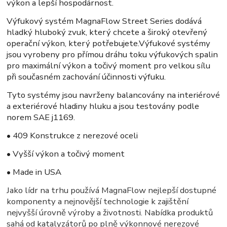
výkon a lepší hospodárnost.
Výfukový systém
MagnaFlow Street Series
dodává
hladký hluboký zvuk, který chcete a široký otevřený
operační výkon, který potřebujete.Výfukové systémy
jsou vyrobeny pro přímou dráhu toku výfukových spalin
pro maximální výkon a točivý moment pro velkou sílu
při současném zachování účinnosti výfuku.
Tyto systémy jsou navrženy balancovány na interiérové
a exteriérové hladiny hluku a jsou testovány podle
norem SAE j1169.
• 409 Konstrukce z nerezové oceli
• Vyšší výkon a točivý moment
• Made in USA
Jako lídr na trhu používá MagnaFlow nejlepší dostupné
komponenty a nejnovější technologie k zajištění
nejvyšší úrovně výroby a životnosti. Nabídka produktů
sahá od katalyzátorů po plně výkonnové nerezové