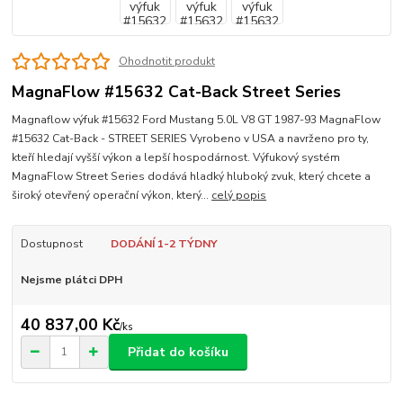
Ohodnotit produkt
MagnaFlow #15632 Cat-Back Street Series
Magnaflow výfuk #15632 Ford Mustang 5.0L V8 GT 1987-93 MagnaFlow
#15632 Cat-Back - STREET SERIES Vyrobeno v USA a navrženo pro ty,
kteří hledají vyšší výkon a lepší hospodárnost. Výfukový systém
MagnaFlow Street Series dodává hladký hluboký zvuk, který chcete a
široký otevřený operační výkon, který...
celý popis
Dostupnost
DODÁNÍ 1-2 TÝDNY
Nejsme plátci DPH
40 837,00 Kč
/
ks
Přidat do košíku