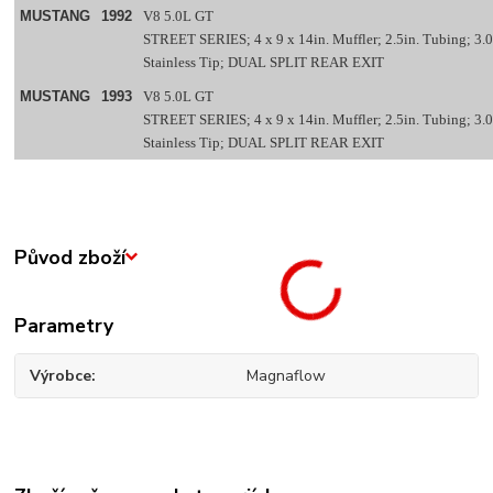
MUSTANG
1992
V8 5.0L GT
STREET SERIES; 4 x 9 x 14in. Muffler; 2.5in. Tubing; 3.0
Stainless Tip; DUAL SPLIT REAR EXIT
MUSTANG
1993
V8 5.0L GT
STREET SERIES; 4 x 9 x 14in. Muffler; 2.5in. Tubing; 3.0
Stainless Tip; DUAL SPLIT REAR EXIT
Původ zboží
Parametry
Výrobce
Magnaflow