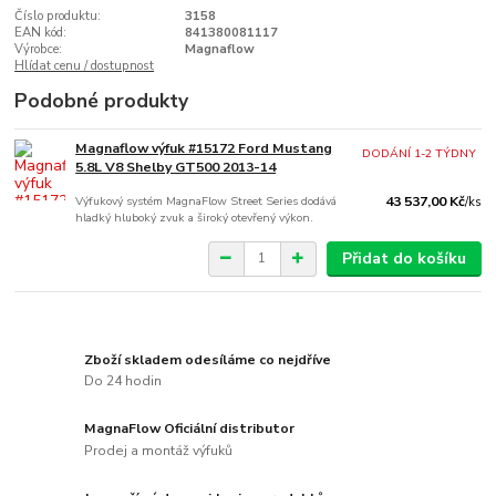
Číslo produktu:
3158
EAN kód:
841380081117
Výrobce:
Magnaflow
Hlídat cenu / dostupnost
Podobné produkty
Magnaflow výfuk #15172 Ford Mustang
DODÁNÍ 1-2 TÝDNY
5.8L V8 Shelby GT500 2013-14
Výfukový systém MagnaFlow Street Series dodává
43 537,00 Kč
/
ks
hladký hluboký zvuk a široký otevřený výkon.
Přidat do košíku
Zboží skladem odesíláme co nejdříve
Do 24 hodin
MagnaFlow Oficiální distributor
Prodej a montáž výfuků