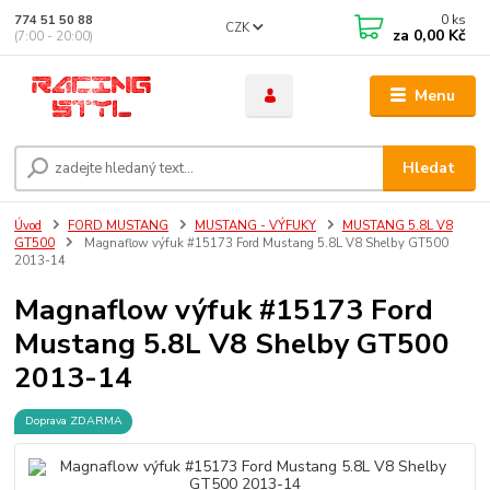
0
ks
774 51 50 88
CZK
za
0,00 Kč
(7:00 - 20:00)
Menu
Hledat
Úvod
FORD MUSTANG
MUSTANG - VÝFUKY
MUSTANG 5.8L V8
GT500
Magnaflow výfuk #15173 Ford Mustang 5.8L V8 Shelby GT500
2013-14
Magnaflow výfuk #15173 Ford
Mustang 5.8L V8 Shelby GT500
2013-14
Doprava ZDARMA