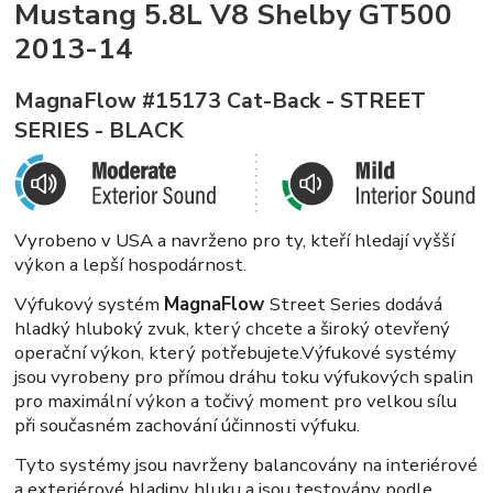
Mustang 5.8L V8 Shelby GT500
2013-14
MagnaFlow #15173 Cat-Back - STREET
SERIES - BLACK
Vyrobeno v USA a navrženo pro ty, kteří hledají vyšší
výkon a lepší hospodárnost.
Výfukový systém
MagnaFlow
Street Series
dodává
hladký hluboký zvuk, který chcete a široký otevřený
operační výkon, který potřebujete.Výfukové systémy
jsou vyrobeny pro přímou dráhu toku výfukových spalin
pro maximální výkon a točivý moment pro velkou sílu
při současném zachování účinnosti výfuku.
Tyto systémy jsou navrženy balancovány na interiérové
a exteriérové hladiny hluku a jsou testovány podle