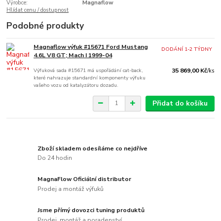
Výrobce:
Magnaflow
Hlídat cenu / dostupnost
Podobné produkty
Magnaflow výfuk #15671 Ford Mustang
DODÁNÍ 1-2 TÝDNY
4.6L V8 GT; Mach I 1999-04
Výfuková sada #15671 má uspořádání cat-back,
35 869,00 Kč
/
ks
které nahrazuje standardní komponenty výfuku
vašeho vozu od katalyzátoru dozadu.
Přidat do košíku
Zboží skladem odesíláme co nejdříve
Do 24 hodin
MagnaFlow Oficiální distributor
Prodej a montáž výfuků
Jsme přímý dovozci tuning produktů
Prodej, montáž a poradenství