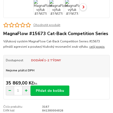
Ohodnotit produkt
MagnaFlow #15673 Cat-Back Competition Series
Výfukový systém MagnaFlow Cat-Back Competition Series #15673
přináší agresivní a poutavý hluboký rezonanční zvuk výfuku.
celý popis
Dostupnost
DODÁNÍ 1-2 TÝDNY
Nejsme plátci DPH
35 869,00 Kč
/
ks
Přidat do košíku
Číslo produktu:
3167
EAN kód:
841380004826