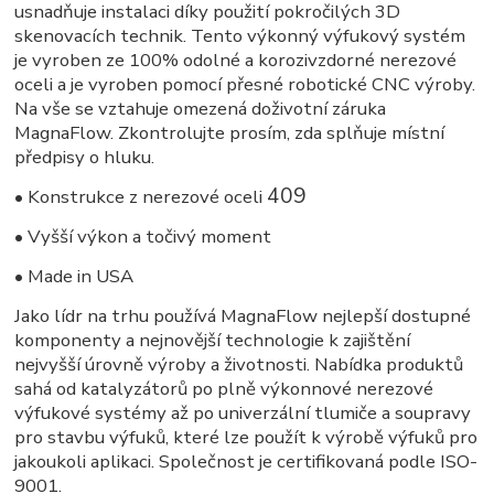
usnadňuje instalaci díky použití pokročilých 3D
skenovacích technik. Tento výkonný výfukový systém
je vyroben ze 100% odolné a korozivzdorné nerezové
oceli a je vyroben pomocí přesné robotické CNC výroby.
Na vše se vztahuje omezená doživotní záruka
MagnaFlow. Zkontrolujte prosím, zda splňuje místní
předpisy o hluku.
409
• Konstrukce z nerezové oceli
• Vyšší výkon a točivý moment
• Made in USA
Jako lídr na trhu používá MagnaFlow nejlepší dostupné
komponenty a nejnovější technologie k zajištění
nejvyšší úrovně výroby a životnosti. Nabídka produktů
sahá od katalyzátorů po plně výkonnové nerezové
výfukové systémy až po univerzální tlumiče a soupravy
pro stavbu výfuků, které lze použít k výrobě výfuků pro
jakoukoli aplikaci. Společnost je certifikovaná podle ISO-
9001.