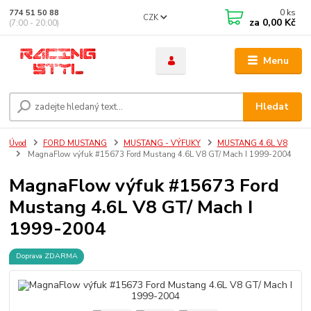
0
ks
774 51 50 88
CZK
za
0,00 Kč
(7:00 - 20:00)
Menu
Hledat
Úvod
FORD MUSTANG
MUSTANG - VÝFUKY
MUSTANG 4.6L V8
MagnaFlow výfuk #15673 Ford Mustang 4.6L V8 GT/ Mach I 1999-2004
MagnaFlow výfuk #15673 Ford
Mustang 4.6L V8 GT/ Mach I
1999-2004
Doprava ZDARMA