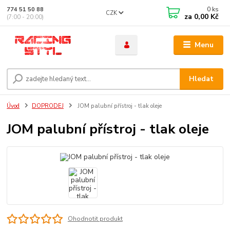
0
ks
774 51 50 88
CZK
za
0,00 Kč
(7:00 - 20:00)
Menu
Hledat
Úvod
DOPRODEJ
JOM palubní přístroj - tlak oleje
JOM palubní přístroj - tlak oleje
Ohodnotit produkt