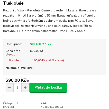
Tlak oleje
Palubní přístroj - tlak oleje Černé provedení Ukazatel tlaku oleje s
rozsahem 0 - 10 Bar o průměru 52mm. Elegantní palubní přístroj s
jednoduchým a přehledným designem evokujícím 70.léta. Barvu
podsvícení lze změnit výměnou originální žárovky (patice T5) za
barevnou LED (prodáváno samostatně). Vše c...
celý popis
Dostupnost
SKLADEM 1 ks
Cena před
690,00 Kč
slevou
Ušetříte
100,00 Kč (
14
% sleva)
Nejsme plátci DPH
590,00 Kč
/
ks
Přidat do košíku
Číslo produktu:
424
EAN kód:
4048961080903