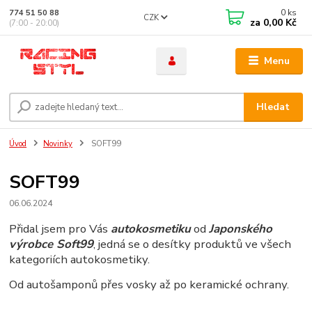
0
ks
774 51 50 88
CZK
za
0,00 Kč
(7:00 - 20:00)
Menu
Hledat
Úvod
Novinky
SOFT99
SOFT99
06.06.2024
Přidal jsem pro Vás
autokosmetiku
od
Japonského
výrobce Soft99
, jedná se o desítky produktů ve všech
kategoriích autokosmetiky.
Od autošamponů přes vosky až po keramické ochrany.