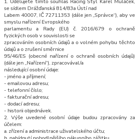
1. Udělujete tímto souhlas Racing Styl Karel Muláček,
se sídlem Drážďanská 814/83a Ústí nad
Labem 40007, IČ 72711353 (dále jen „Správce“), aby ve
smyslu nařízení Evropského
parlamentu a Rady (EU) č. 2016/679 o ochraně
fyzických osob v souvislosti se
zpracováním osobních údajů a o volném pohybu těchto
údajů a o zrušení směrnice
95/46/ES (obecné nařízení o ochraně osobních údajů)
(dále jen „Nařízení“), zpracovával/a
následující osobní údaje:
- jméno a příjmení;
- emailovou adresu;
- telefonní číslo;
- fakturační adresu;
- dodací adresu;
- historii objednávek.
2. Výše uvedené osobní údaje budou zpracovány za
účelem:
a. zřízení a administrace uživatelského účtu;
b. nabídnutí pohodlnějšího nákupního zážitku.