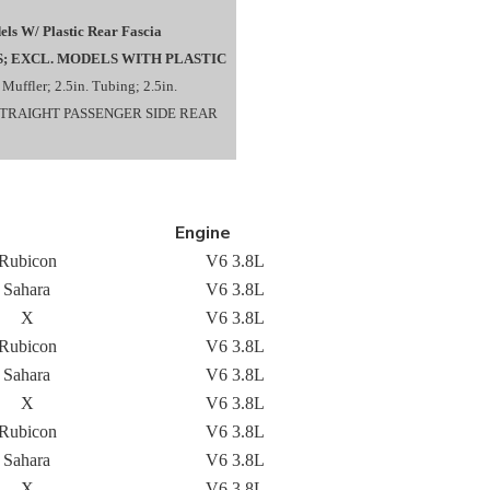
els W/ Plastic Rear Fascia
; EXCL. MODELS WITH PLASTIC
. Muffler; 2.5in. Tubing; 2.5in.
 STRAIGHT PASSENGER SIDE REAR
Engine
Rubicon
V6 3.8L
Sahara
V6 3.8L
X
V6 3.8L
Rubicon
V6 3.8L
Sahara
V6 3.8L
X
V6 3.8L
Rubicon
V6 3.8L
Sahara
V6 3.8L
X
V6 3.8L