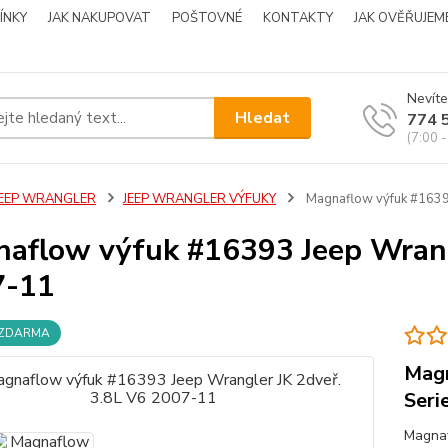
ÍNKY
JAK NAKUPOVAT
POŠTOVNÉ
KONTAKTY
JAK OVĚŘUJEM
Nevíte
Hledat
774 
(7:00 -
JEEP WRANGLER
JEEP WRANGLER VÝFUKY
Magnaflow výfuk #16393
aflow výfuk #16393 Jeep Wrang
7-11
 ZDARMA
Magn
Seri
Magnaf