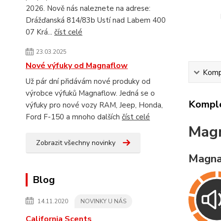
2026. Nově nás naleznete na adrese:
Drážďanská 814/83b Ustí nad Labem 400
07 Krá...
číst celé
23.03.2025
Nové výfuky od Magnaflow
Kompl
Už pár dní přidávám nové produky od
výrobce výfuků Magnaflow. Jedná se o
Komple
výfuky pro nové vozy RAM, Jeep, Honda,
Ford F-150 a mnoho dalších
číst celé
Mag
Zobrazit všechny novinky
Magna
Blog
14.11.2020
NOVINKY U NÁS
California Scents