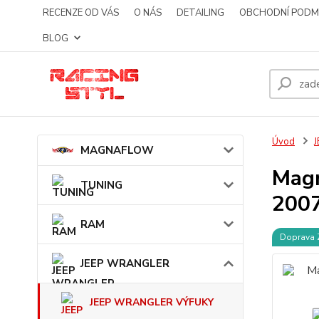
RECENZE OD VÁS
O NÁS
DETAILING
OBCHODNÍ PODM
BLOG
Úvod
MAGNAFLOW
Magn
TUNING
200
RAM
Doprava
JEEP WRANGLER
JEEP WRANGLER VÝFUKY