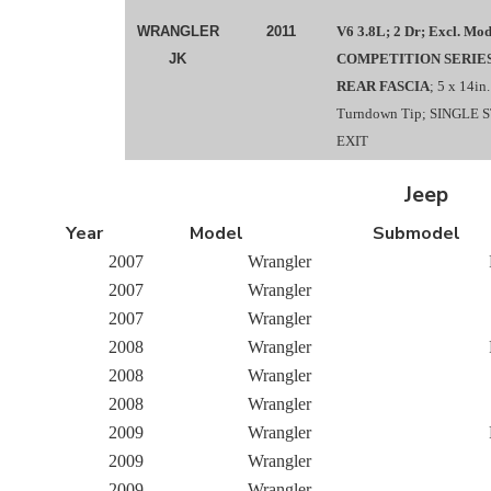
WRANGLER
2011
V6 3.8L; 2 Dr; Excl. Mod
JK
COMPETITION SERIES
REAR FASCIA
; 5 x 14in
Turndown Tip; SINGLE
EXIT
Jeep
Year
Model
Submodel
2007
Wrangler
2007
Wrangler
2007
Wrangler
2008
Wrangler
2008
Wrangler
2008
Wrangler
2009
Wrangler
2009
Wrangler
2009
Wrangler