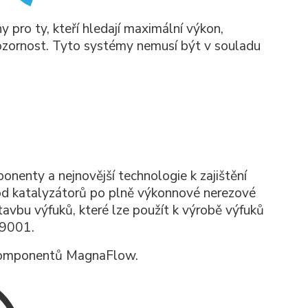
pro ty, kteří hledají maximální výkon,
pozornost. Tyto systémy nemusí být v souladu
nenty a nejnovější technologie k zajištění
 od katalyzátorů po plně výkonnové nerezové
avbu výfuků, které lze použít k výrobě výfuků
-9001.
h komponentů MagnaFlow.