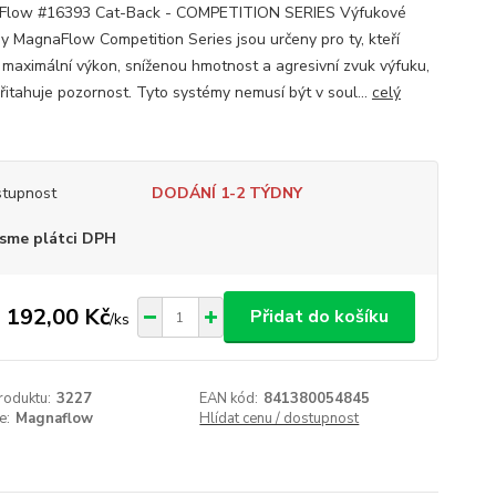
Flow #16393 Cat-Back - COMPETITION SERIES Výfukové
y MagnaFlow Competition Series jsou určeny pro ty, kteří
í maximální výkon, sníženou hmotnost a agresivní zvuk výfuku,
přitahuje pozornost. Tyto systémy nemusí být v soul...
celý
tupnost
DODÁNÍ 1-2 TÝDNY
sme plátci DPH
 192,00 Kč
Přidat do košíku
/
ks
roduktu:
3227
EAN kód:
841380054845
e:
Magnaflow
Hlídat cenu / dostupnost