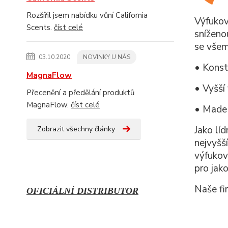
Rozšířil jsem nabídku vůní California
Výfukov
Scents.
číst celé
sníženo
se všem
03.10.2020
NOVINKY U NÁS
• Konst
MagnaFlow
• Vyšší
Přecenění a předělání produktů
MagnaFlow.
číst celé
• Made
Jako lí
Zobrazit všechny články
nejvyšš
výfukov
pro jak
Naše fi
OFICIÁLNÍ DISTRIBUTOR