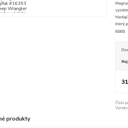
Magna
systém
hledaj
který 
popis
Dos
Nej
31
Číslo p
Výrobc
é produkty