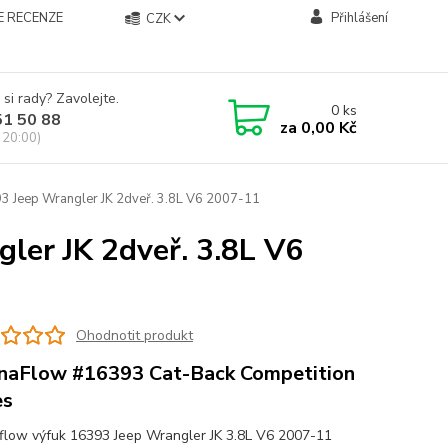
E RECENZE
Přihlášení
CZK
 si rady? Zavolejte.
0
ks
51 50 88
za
0,00 Kč
 20:00)
 Jeep Wrangler JK 2dveř. 3.8L V6 2007-11
ler JK 2dveř. 3.8L V6
Ohodnotit produkt
aFlow #16393 Cat-Back Competition
es
low výfuk 16393 Jeep Wrangler JK 3.8L V6 2007-11