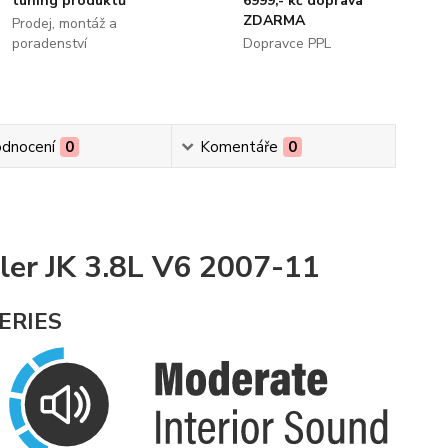
tuning produktů
6999,- kč doprava
ZDARMA
Prodej, montáž a
poradenství
Dopravce PPL
dnocení
0
Komentáře
0
er JK 3.8L
V6 2007-11
ERIES