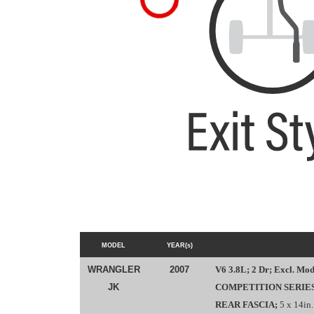
MODEL
YEAR(s)
WRANGLER
2007
V6 3.8L; 2 Dr; Excl. Mod
JK
COMPETITION SERIES
REAR FASCIA;
5 x 14in.