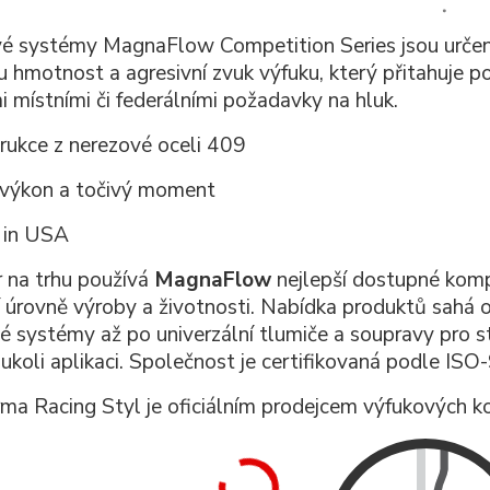
é systémy MagnaFlow Competition Series jsou určeny 
u hmotnost a agresivní zvuk výfuku, který přitahuje 
i místními či federálními požadavky na hluk.
rukce z nerezové oceli 409
 výkon a točivý moment
 in USA
dr na trhu používá
MagnaFlow
nejlepší dostupné kompo
í úrovně výroby a životnosti. Nabídka produktů sahá
é systémy až po univerzální tlumiče a soupravy pro st
oukoli aplikaci. Společnost je certifikovaná podle ISO
rma Racing Styl je oficiálním prodejcem výfukovýc